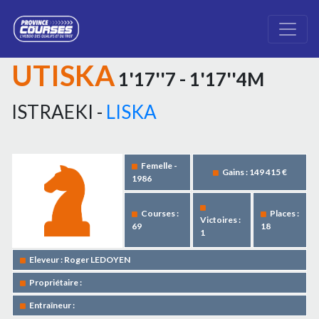
UTISKA
1'17''7 - 1'17''4M
ISTRAEKI -
LISKA
Femelle -
Gains : 149 415 €
1986
Courses :
Places :
Victoires :
69
18
1
Eleveur : Roger LEDOYEN
Propriétaire :
Entraîneur :