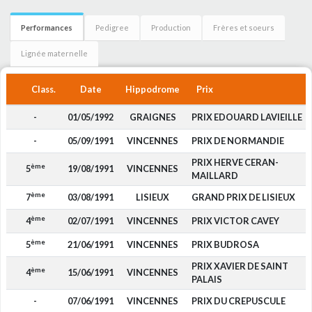
Performances
Pedigree
Production
Frères et soeurs
Lignée maternelle
Class.
Date
Hippodrome
Prix
-
01/05/1992
GRAIGNES
PRIX EDOUARD LAVIEILLE
-
05/09/1991
VINCENNES
PRIX DE NORMANDIE
PRIX HERVE CERAN-
ème
5
19/08/1991
VINCENNES
MAILLARD
ème
7
03/08/1991
LISIEUX
GRAND PRIX DE LISIEUX
ème
4
02/07/1991
VINCENNES
PRIX VICTOR CAVEY
ème
5
21/06/1991
VINCENNES
PRIX BUDROSA
PRIX XAVIER DE SAINT
ème
4
15/06/1991
VINCENNES
PALAIS
-
07/06/1991
VINCENNES
PRIX DU CREPUSCULE