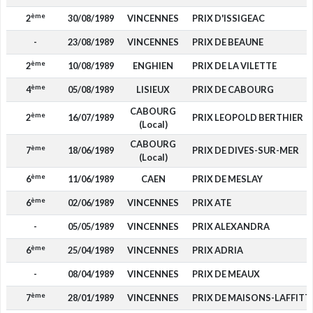
ème
2
30/08/1989
VINCENNES
PRIX D'ISSIGEAC
-
23/08/1989
VINCENNES
PRIX DE BEAUNE
ème
2
10/08/1989
ENGHIEN
PRIX DE LA VILETTE
ème
4
05/08/1989
LISIEUX
PRIX DE CABOURG
CABOURG
ème
2
16/07/1989
PRIX LEOPOLD BERTHIER
(Local)
CABOURG
ème
7
18/06/1989
PRIX DE DIVES-SUR-MER
(Local)
ème
6
11/06/1989
CAEN
PRIX DE MESLAY
ème
6
02/06/1989
VINCENNES
PRIX ATE
-
05/05/1989
VINCENNES
PRIX ALEXANDRA
ème
6
25/04/1989
VINCENNES
PRIX ADRIA
-
08/04/1989
VINCENNES
PRIX DE MEAUX
ème
7
28/01/1989
VINCENNES
PRIX DE MAISONS-LAFFITT