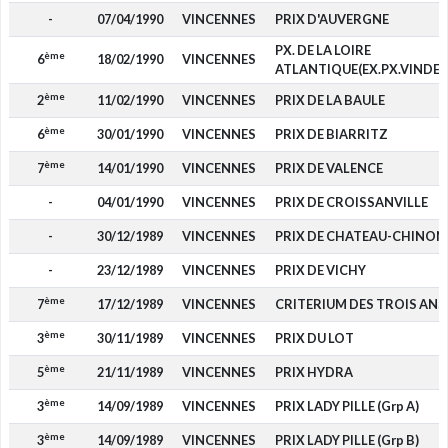
-
07/04/1990
VINCENNES
PRIX D'AUVERGNE
PX. DE LA LOIRE
ème
6
18/02/1990
VINCENNES
ATLANTIQUE(EX.PX.VINDEX
ème
2
11/02/1990
VINCENNES
PRIX DE LA BAULE
ème
6
30/01/1990
VINCENNES
PRIX DE BIARRITZ
ème
7
14/01/1990
VINCENNES
PRIX DE VALENCE
-
04/01/1990
VINCENNES
PRIX DE CROISSANVILLE
-
30/12/1989
VINCENNES
PRIX DE CHATEAU-CHINON
-
23/12/1989
VINCENNES
PRIX DE VICHY
ème
7
17/12/1989
VINCENNES
CRITERIUM DES TROIS ANS
ème
3
30/11/1989
VINCENNES
PRIX DU LOT
ème
5
21/11/1989
VINCENNES
PRIX HYDRA
ème
3
14/09/1989
VINCENNES
PRIX LADY PILLE (Grp A)
ème
3
14/09/1989
VINCENNES
PRIX LADY PILLE (Grp B)