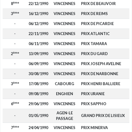
ème
8
22/12/1990
VINCENNES
PRIX DE BEAUVOIR
ème
3
16/12/1990
VINCENNES
PRIX DE REIMS
-
06/12/1990
VINCENNES
PRIX DE PICARDIE
-
22/11/1990
VINCENNES
PRIX ATLANTIC
-
06/11/1990
VINCENNES
PRIX TAMARA
ème
2
13/09/1990
VINCENNES
PRIX DU GARD
-
06/09/1990
VINCENNES
PRIX JOSEPH AVELINE
-
30/08/1990
VINCENNES
PRIX DE NARBONNE
ème
3
17/08/1990
CABOURG
PRIX HENRI BALLIERE
-
09/08/1990
ENGHIEN
PRIX URANIE
ème
6
29/06/1990
VINCENNES
PRIX SAPPHO
AGEN-LE
-
01/05/1990
GRAND PRIX DE LISIEUX
PASSAGE
ème
7
24/04/1990
VINCENNES
PRIX MINERVA