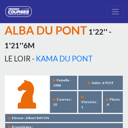
ALBA DU PONT
1'22'' -
1'21''6M
LE LOIR -
KAMA DU PONT
Femelle -
Gains : 6 915 €
1988
Courses :
Places
Victoires :
10
: 4
1
Eleveur : Albert RAYON
Propriétaire :