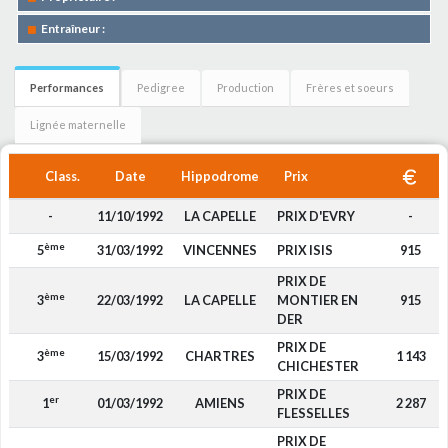
Entraîneur :
Performances
Pedigree
Production
Frères et soeurs
Lignée maternelle
Class.
Date
Hippodrome
Prix
-
11/10/1992
LA CAPELLE
PRIX D'EVRY
-
ème
5
31/03/1992
VINCENNES
PRIX ISIS
915
PRIX DE
ème
3
22/03/1992
LA CAPELLE
MONTIER EN
915
DER
PRIX DE
ème
3
15/03/1992
CHARTRES
1 143
CHICHESTER
PRIX DE
er
1
01/03/1992
AMIENS
2 287
FLESSELLES
PRIX DE