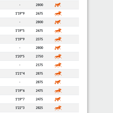
-
2800
1'19''9
2675
-
2800
1'19''5
2675
1'19''9
2375
-
2800
1'20''5
2750
-
2175
1'21''4
2875
-
2875
1'19''6
2475
1'19''7
2475
1'22''3
2825