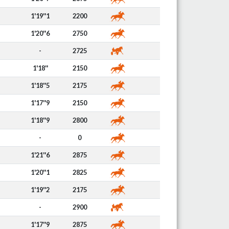
1'19''1
2200
1'20''6
2750
-
2725
1'18''
2150
1'18''5
2175
1'17''9
2150
1'18''9
2800
-
0
1'21''6
2875
1'20''1
2825
1'19''2
2175
-
2900
1'17''9
2875