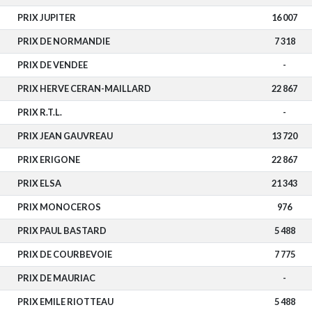
PRIX JUPITER
16 007
PRIX DE NORMANDIE
7 318
PRIX DE VENDEE
-
PRIX HERVE CERAN-MAILLARD
22 867
PRIX R.T.L.
-
PRIX JEAN GAUVREAU
13 720
PRIX ERIGONE
22 867
PRIX ELSA
21 343
PRIX MONOCEROS
976
PRIX PAUL BASTARD
5 488
PRIX DE COURBEVOIE
7 775
PRIX DE MAURIAC
-
PRIX EMILE RIOTTEAU
5 488