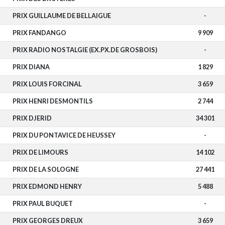
PRIX GUILLAUME DE BELLAIGUE
-
PRIX FANDANGO
9 909
PRIX RADIO NOSTALGIE (EX.PX.DE GROSBOIS)
-
PRIX DIANA
1 829
PRIX LOUIS FORCINAL
3 659
PRIX HENRI DESMONTILS
2 744
PRIX DJERID
34 301
PRIX DU PONTAVICE DE HEUSSEY
-
PRIX DE LIMOURS
14 102
PRIX DE LA SOLOGNE
27 441
PRIX EDMOND HENRY
5 488
PRIX PAUL BUQUET
-
PRIX GEORGES DREUX
3 659