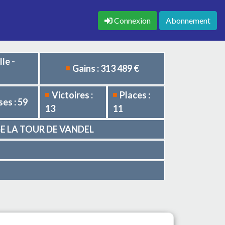
Connexion
Abonnement
le -
Gains : 313 489 €
Victoires :
Places :
es : 59
13
11
VAGE LA TOUR DE VANDEL