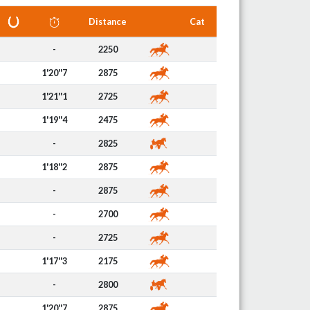
Distance
Cat
-
2250
1'20''7
2875
1'21''1
2725
1'19''4
2475
-
2825
1'18''2
2875
-
2875
-
2700
-
2725
1'17''3
2175
-
2800
1'20''7
2875