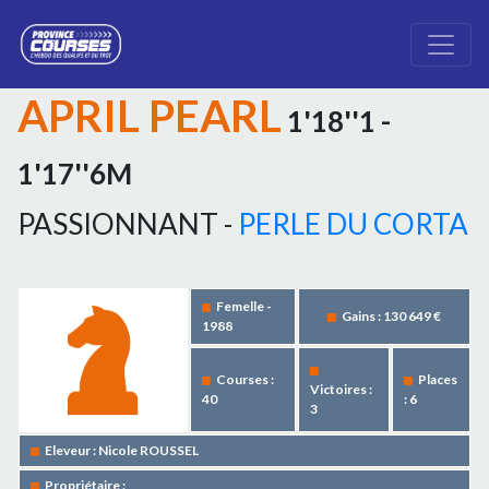
APRIL PEARL
1'18''1 -
1'17''6M
PASSIONNANT -
PERLE DU CORTA
Femelle -
Gains : 130 649 €
1988
Courses :
Places
Victoires :
40
: 6
3
Eleveur : Nicole ROUSSEL
Propriétaire :