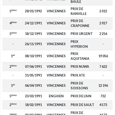
BAULE
PRIX DE
ème
5
28/01/1992
VINCENNES
2 012
RANVILLE
PRIX DE
ème
4
24/12/1991
VINCENNES
2 927
CRAPONNE
ème
5
18/12/1991
VINCENNES
PRIX URGENT
2 256
PRIX
-
26/11/1991
VINCENNES
-
HYPERION
PRIX
er
1
08/10/1991
VINCENNES
19 056
AQUITANIA
ème
2
07/06/1991
VINCENNES
PRIX NUWA
7 622
-
31/05/1991
VINCENNES
PRIX ATE
-
PRIX DE
er
1
06/04/1991
VINCENNES
12 196
SOISSONS
ème
5
23/03/1991
ENGHIEN
PRIX DE L'AIN
732
ème
2
18/02/1991
VINCENNES
PRIX DE SAULT
4 573
PRIX DE
ème