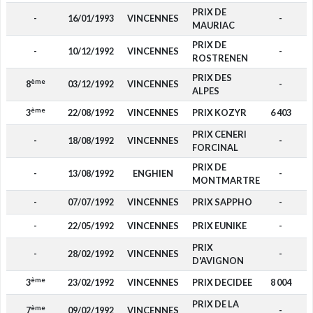
PRIX DE
-
16/01/1993
VINCENNES
-
MAURIAC
PRIX DE
-
10/12/1992
VINCENNES
-
ROSTRENEN
PRIX DES
ème
8
03/12/1992
VINCENNES
-
ALPES
ème
3
22/08/1992
VINCENNES
PRIX KOZYR
6 403
PRIX CENERI
-
18/08/1992
VINCENNES
-
FORCINAL
PRIX DE
-
13/08/1992
ENGHIEN
-
MONTMARTRE
-
07/07/1992
VINCENNES
PRIX SAPPHO
-
-
22/05/1992
VINCENNES
PRIX EUNIKE
-
PRIX
-
28/02/1992
VINCENNES
-
D'AVIGNON
ème
3
23/02/1992
VINCENNES
PRIX DECIDEE
8 004
PRIX DE LA
ème
7
09/02/1992
VINCENNES
-