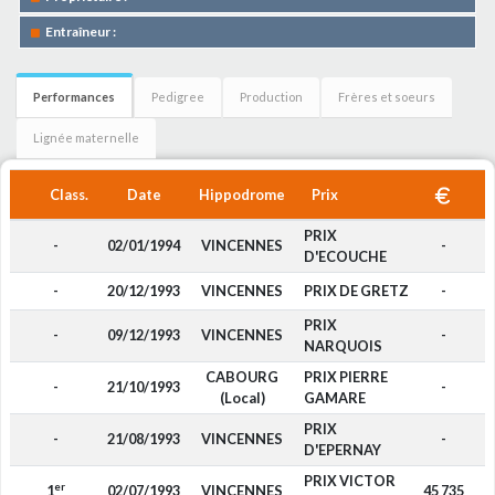
Entraîneur :
Performances
Pedigree
Production
Frères et soeurs
Lignée maternelle
Class.
Date
Hippodrome
Prix
PRIX
-
02/01/1994
VINCENNES
-
D'ECOUCHE
-
20/12/1993
VINCENNES
PRIX DE GRETZ
-
PRIX
-
09/12/1993
VINCENNES
-
NARQUOIS
CABOURG
PRIX PIERRE
-
21/10/1993
-
(Local)
GAMARE
PRIX
-
21/08/1993
VINCENNES
-
D'EPERNAY
PRIX VICTOR
er
1
02/07/1993
VINCENNES
45 735