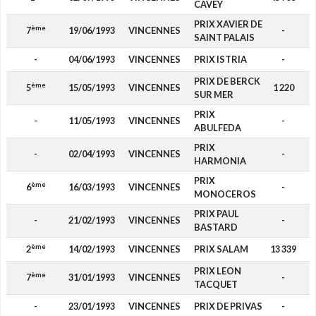
CAVEY
PRIX XAVIER DE
ème
7
19/06/1993
VINCENNES
-
SAINT PALAIS
-
04/06/1993
VINCENNES
PRIX ISTRIA
-
PRIX DE BERCK
ème
5
15/05/1993
VINCENNES
1 220
SUR MER
PRIX
-
11/05/1993
VINCENNES
-
ABULFEDA
PRIX
-
02/04/1993
VINCENNES
-
HARMONIA
PRIX
ème
6
16/03/1993
VINCENNES
-
MONOCEROS
PRIX PAUL
-
21/02/1993
VINCENNES
-
BASTARD
ème
2
14/02/1993
VINCENNES
PRIX SALAM
13 339
PRIX LEON
ème
7
31/01/1993
VINCENNES
-
TACQUET
-
23/01/1993
VINCENNES
PRIX DE PRIVAS
-