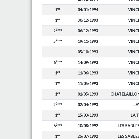
er
1
04/01/1994
VINC
er
1
30/12/1993
VINC
ème
2
06/12/1993
VINC
ème
5
19/11/1993
VINC
-
05/10/1993
VINC
ème
6
14/09/1993
VINC
er
1
11/06/1993
VINC
er
1
11/05/1993
VINC
er
1
01/05/1993
CHATELAILLO
ème
2
02/04/1993
LA
er
1
15/03/1993
LA 
ème
6
10/08/1992
LES SABLE
er
1
25/07/1992
LES SABLE