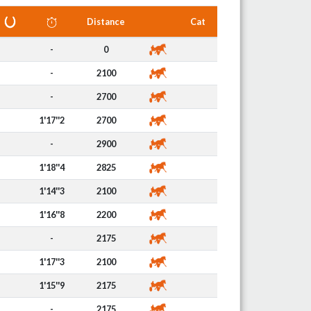
Distance
Cat
-
0
-
2100
-
2700
1'17''2
2700
-
2900
1'18''4
2825
1'14''3
2100
1'16''8
2200
-
2175
1'17''3
2100
1'15''9
2175
-
2175