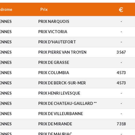
odrome
Prix
ENNES
PRIX NARQUOIS
-
ENNES
PRIX VICTORIA
-
ENNES
PRIX D'HAUTEFORT
-
ENNES
PRIX PIERRE VAN TROYEN
3 567
ENNES
PRIX DE GRASSE
-
ENNES
PRIX COLUMBIA
4 573
ENNES
PRIX DE BERCK-SUR-MER
4 573
ENNES
PRIX HENRI LEVESQUE
-
ENNES
PRIX DE CHATEAU-GAILLARD **
-
ENNES
PRIX DE VILLEURBANNE
-
ENNES
PRIX DE MIRANDE
7 318
ENNES
PRIX DE MAURIAC
-