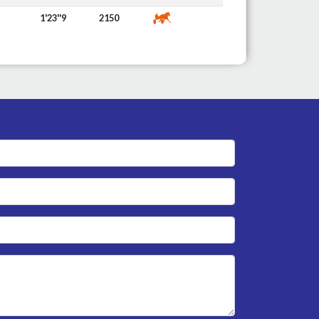
1'23''9
2150