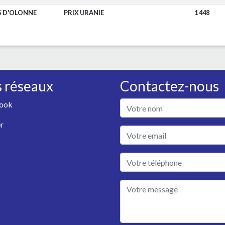
S D'OLONNE
PRIX URANIE
1 448
 réseaux
Contactez-nous
ook
r