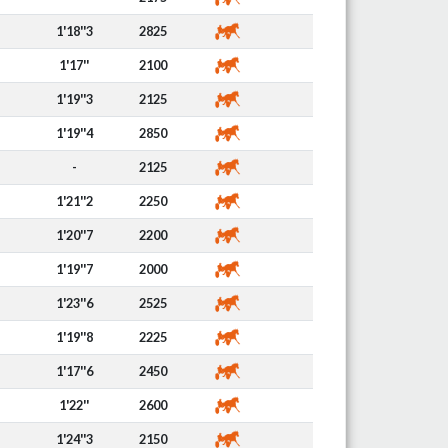
1'18''3
2825
1'17''
2100
1'19''3
2125
1'19''4
2850
-
2125
1'21''2
2250
1'20''7
2200
1'19''7
2000
1'23''6
2525
1'19''8
2225
1'17''6
2450
1'22''
2600
1'24''3
2150