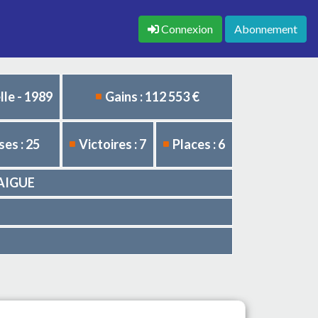
Connexion
Abonnement
le - 1989
Gains : 112 553 €
es : 25
Victoires : 7
Places : 6
LAIGUE