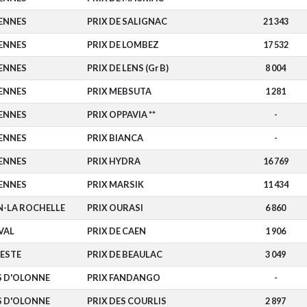
ENNES
PRIX DE SALIGNAC
21 343
ENNES
PRIX DE LOMBEZ
17 532
ENNES
PRIX DE LENS (Gr B)
8 004
ENNES
PRIX MEBSUTA
1 281
ENNES
PRIX OPPAVIA **
-
ENNES
PRIX BIANCA
-
ENNES
PRIX HYDRA
16 769
ENNES
PRIX MARSIK
11 434
N-LA ROCHELLE
PRIX OURASI
6 860
VAL
PRIX DE CAEN
1 906
TESTE
PRIX DE BEAULAC
3 049
S D'OLONNE
PRIX FANDANGO
-
S D'OLONNE
PRIX DES COURLIS
2 897