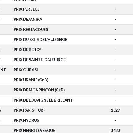
S
PRIX PERSEUS
-
S
PRIX DEJANIRA
-
PRIX KERJACQUES
-
PRIX DU BOIS DE L'HUISSERIE
-
S
PRIX DE BERCY
-
S
PRIX DE SAINTE-GAUBURGE
-
ANT
PRIX OURASI
-
PRIX URANIE (Gr B)
-
PRIX DE MONPINCON (Gr B)
-
PRIX DE LOUVIGNE LE BRILLANT
-
S
PRIX PARIS-TURF
1 829
S
PRIX HYDRUS
-
PRIX HENRI LEVESQUE
3 430