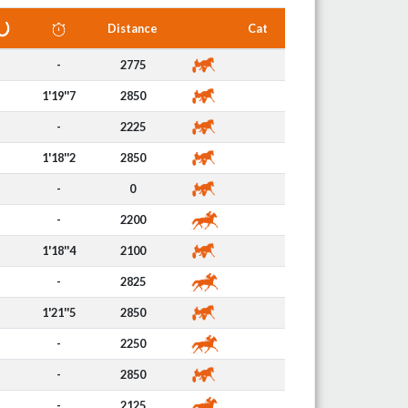
Distance
Cat
-
2775
1'19''7
2850
-
2225
1'18''2
2850
-
0
-
2200
1'18''4
2100
-
2825
1'21''5
2850
-
2250
-
2850
-
2125