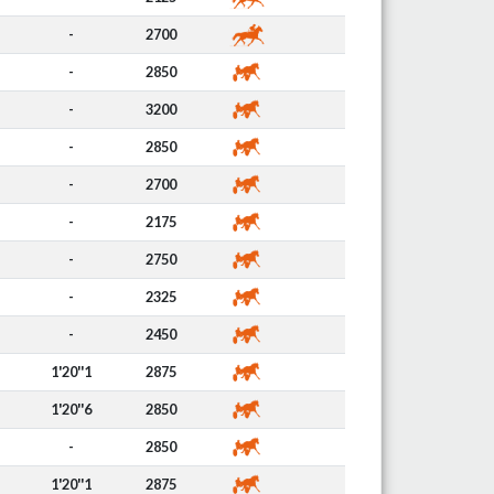
-
2700
-
2850
-
3200
-
2850
-
2700
-
2175
-
2750
-
2325
-
2450
1'20''1
2875
1'20''6
2850
-
2850
1'20''1
2875