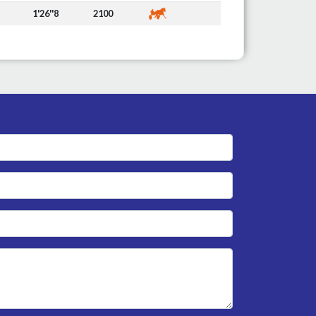
1'26''8
2100