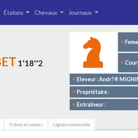
Étalons
Chevaux
Journaux
Femel
BET
1'18''2
Cours
Eleveur : Andr?® MIGNI
Propriétaire :
Entraîneur :
Frères et soeurs
Lignée maternelle