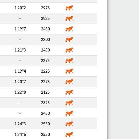
1'20''2
2975
-
2825
1'19''7
2450
-
2200
1'21''3
2450
-
2275
1'19''4
2225
1'20''7
2275
1'22''8
2125
-
2825
-
2450
1'24''3
2550
1'24''6
2550