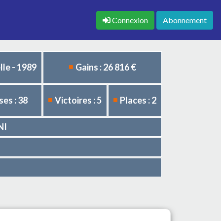
Connexion
Abonnement
le - 1989
Gains : 26 816 €
es : 38
Victoires : 5
Places : 2
NI