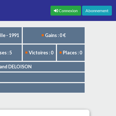
Connexion
Abonnement
le - 1991
Gains : 0 €
es : 5
Victoires : 0
Places : 0
rtrand DELOISON