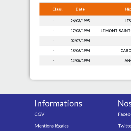
Class.
Date
Hi
-
26/03/1995
LES
-
17/08/1994
LE MONT-SAIN
-
02/07/1994
-
18/06/1994
CABO
-
12/05/1994
AN
Informations
Nos
CGV
Faceb
Mentions légales
Twitte