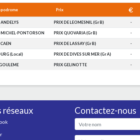
ppodrome
Prix
 ANDELYS
PRIX DE LEOMESNIL (Gr B)
-
T-MICHEL-PONTORSON
PRIX QUOVARIA (Gr B)
-
CAEN
PRIX DE LASSAY (Gr B)
-
URG (Local)
PRIX DE DIVES SUR MER (Gr A)
-
GOULEME
PRIX GELINOTTE
-
 réseaux
Contactez-nous
ook
r