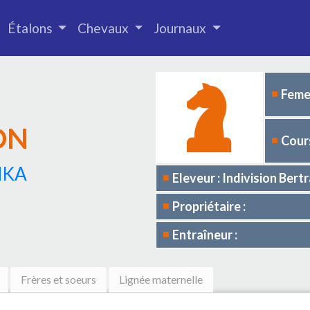
Étalons
Chevaux
Journaux
Femel
ON
Cours
HKA
Eleveur : Indivision Be
Propriétaire :
Entraîneur :
Frères et soeurs
Lignée maternelle