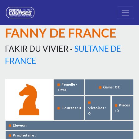
FANNY DE FRANCE
FAKIR DU VIVIER -
SULTANE DE
FRANCE
Femelle -
Gains : 0 €
1993
Places
Courses : 0
Victoires :
: 0
0
Eleveur :
Propriétaire :