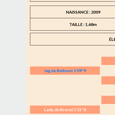
NAISSANCE : 2009
TAILLE : 1,68m
ÉL
Jag de Bellouet 1'09''9
Lady de Brevol 1'21''8