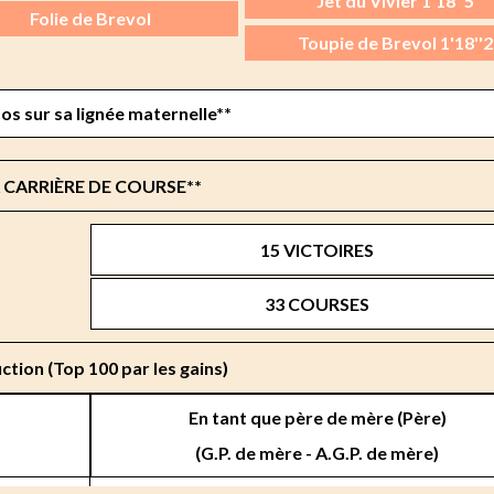
Jet du Vivier 1'18''5
Folie de Brevol
Toupie de Brevol 1'18''2
fos sur sa lignée maternelle**
 CARRIÈRE DE COURSE**
15 VICTOIRES
33 COURSES
ction (Top 100 par les gains)
En tant que père de mère (Père)
(G.P. de mère - A.G.P. de mère)