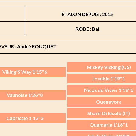
ÉTALON DEPUIS : 2015
ROBE : Bai
EVEUR : André FOUQUET
Mickey Vicking (US)
Viking'S Way 1'15''6
Josubie 1'19''1
Nicos du Vivier 1'18''6
Vaunoise 1'26''0
Quenavora
Sharif Di Iesolo (IT)
Capriccio 1'12''3
Quamaria 1'16''1