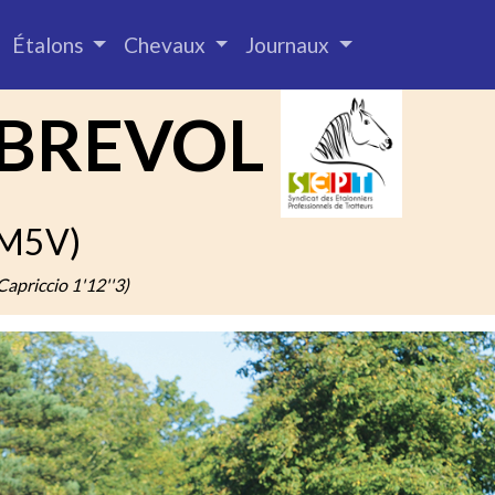
Étalons
Chevaux
Journaux
 BREVOL
 (M5V)
Capriccio 1'12''3)