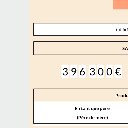
+ d'in
SA
3
9
6
3
0
0
€
Produ
En tant que père
(Père de mère)