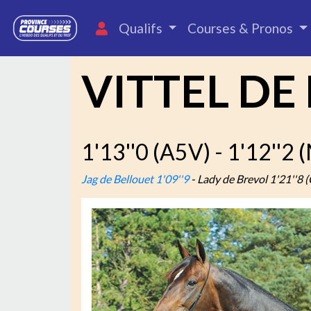
Qualifs
Courses & Pronos
VITTEL DE
1'13''0 (A5V) - 1'12''2
Jag de Bellouet 1'09''9
- Lady de Brevol 1'21''8 (