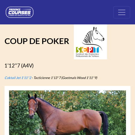
COUP DE POKER
1'12''7 (A4V)
Coktail Jet 1'11''2
- Tacticienne 1'13''7 (Goetmals Wood 1'11''9)