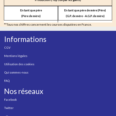
En tant que père
En tant que père de mère (Père)
(Père de mère)
(G.P. de mère - A.G.P. de mère)
**Tous nos chiffres concernent les courses disputées en France.
Informations
CGV
Mentions légales
Utilisation des cookies
Qui sommes-nous
FAQ
Nos réseaux
Facebook
Twitter