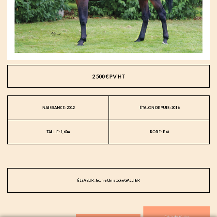
2 500 € PV HT
NAISSANCE : 2012
ÉTALON DEPUIS : 2016
TAILLE : 1,62m
ROBE : Bai
ÉLEVEUR : Ecurie Christophe GALLIER
Fakir du Vivier