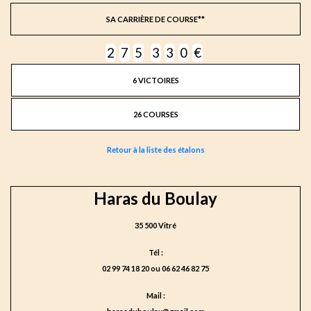
SA CARRIÈRE DE COURSE**
2
7
5
3
3
0
€
6 VICTOIRES
26 COURSES
Retour à la liste des étalons
Haras du Boulay
35 500 Vitré
Tél :
02 99 74 18 20 ou 06 62 46 82 75
Mail :