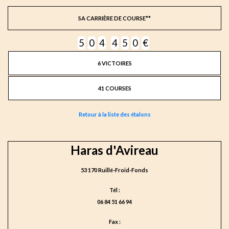
SA CARRIÈRE DE COURSE**
5
0
4
4
5
0
€
6 VICTOIRES
41 COURSES
Retour à la liste des étalons
Haras d'Avireau
53 170 Ruillé-Froid-Fonds
Tél :
06 84 51 66 94
Fax :