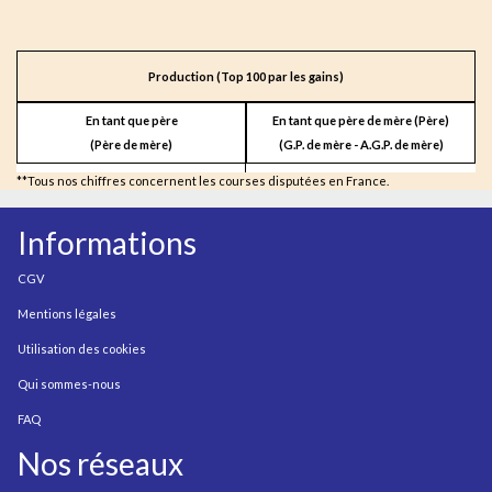
Production (Top 100 par les gains)
En tant que père
En tant que père de mère (Père)
(Père de mère)
(G.P. de mère - A.G.P. de mère)
**Tous nos chiffres concernent les courses disputées en France.
Informations
CGV
Mentions légales
Utilisation des cookies
Qui sommes-nous
FAQ
Nos réseaux