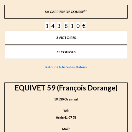
SA CARRIÈRE DE COURSE**
1
4
3
8
1
0
€
3 VICTOIRES
65 COURSES
Retour à la liste des étalons
EQUIVET 59 (François Dorange)
59 530 Orsinval
Tél :
06 66 41 07 76
Mail :