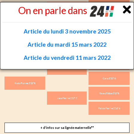
Indy de Vive 1'11''9
On en parle dans
Ready Cash 1'10''3
Kidea 1'18''2
Bird Parker 1'09''5
Article du lundi 3 novembre 2025
Fakir du Vivier
Belisha 1'16''0
Article du mardi 15 mars 2022
Benares
Article du vendredi 11 mars 2022
Coktail Jet 1'11''2
Look de Star 1'12''7
Corte 1'13''6
Rasta Perrine 1'12''8
Reve d'Udon 1'12''8
Java Perrine 1'17''7
Petite Perrine 1'16''6
+ d'infos sur sa lignée maternelle**