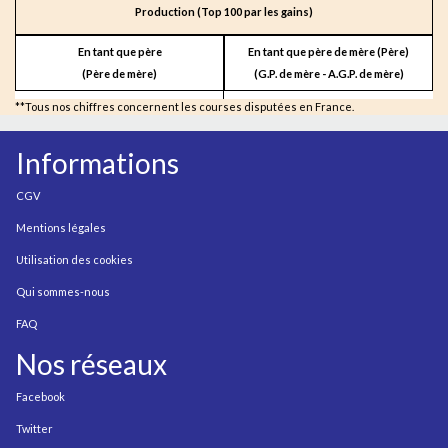
Production (Top 100 par les gains)
En tant que père
En tant que père de mère (Père)
(Père de mère)
(G.P. de mère - A.G.P. de mère)
**Tous nos chiffres concernent les courses disputées en France.
Informations
CGV
Mentions légales
Utilisation des cookies
Qui sommes-nous
FAQ
Nos réseaux
Facebook
Twitter