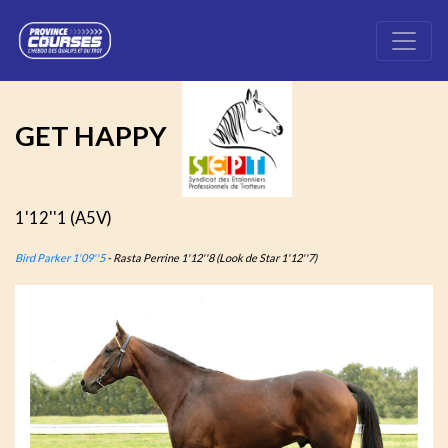
GET HAPPY
1'12''1 (A5V)
Bird Parker 1'09''5
- Rasta Perrine 1'12''8 (Look de Star 1'12''7)