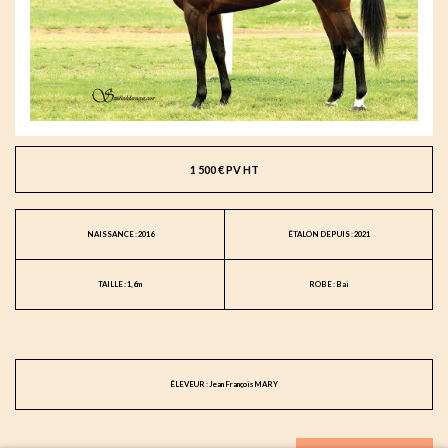
1 500 € PV HT
NAISSANCE : 2016
ÉTALON DEPUIS : 2021
TAILLE : 1,6m
ROBE : Bai
ÉLEVEUR : Jean François MARY