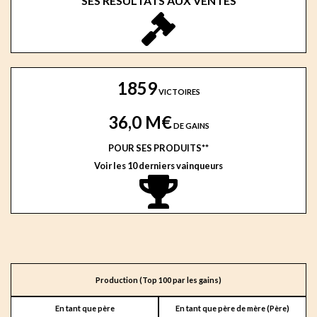
SES RESULTATS AUX VENTES
1859
VICTOIRES
36,0 M€
DE GAINS
POUR SES PRODUITS**
Voir les 10 derniers vainqueurs
Production (Top 100 par les gains)
En tant que père
En tant que père de mère (Père)