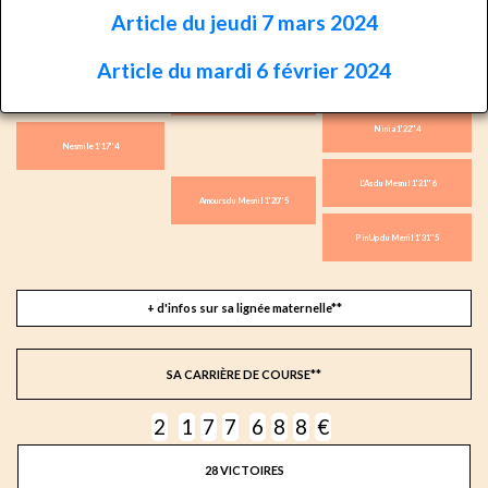
Article du jeudi 7 mars 2024
Helicopter (US) 1'16''2
Article du mardi 6 février 2024
Feu Follet X 1'19''5
Caprior 1'19''8
Ninia 1'22''4
Nesmile 1'17''4
L'As du Mesnil 1'21''6
Amours du Mesnil 1'20''5
Pin Up du Menil 1'31''5
+ d'infos sur sa lignée maternelle**
SA CARRIÈRE DE COURSE**
2
1
7
7
6
8
8
€
28 VICTOIRES