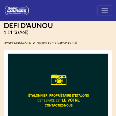
DEFI D'AUNOU
1'11''3 (A6E)
Armbro Goal (US) 1'11''2 - Nesmile 1'17''4 (Caprior 1'19''8)