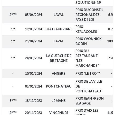
SOLUTIONS-BP
PRIX DU CONSEIL
ème
2
05/06/2024
LAVAL
REGIONAL DES
6 25
PAYS DE LOI
PRIX
er
1
19/05/2024
CHATEAUBRIANT
8 55
KERJACQUES
PRIX YVONNICK
er
1
25/04/2024
LAVAL
10 35
BODIN
PRIX DU
LA GUERCHE DE
RESTAURANT
er
1
24/03/2024
7 20
BRETAGNE
"LES
MARCHANDS"
-
10/01/2024
ANGERS
PRIX "LE TROT"
-
PRIX DE LA VILLE
-
05/01/2024
PONTCHATEAU
DE
-
PONTCHATEAU
PRIX JEAN FREON
ème
8
18/12/2023
LE MANS
-
ELAGAGE
PRIX D'AIX LES
ème
2
20/11/2023
VINCENNES
11 50