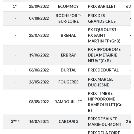
er
1
25/09/2022
ECOMMOY
PRIX BARILLET
6 30
ROCHEFORT-
PRIX DES
-
07/08/2022
-
SUR-LOIRE
GRANDS CRUS
PX EQUI OUEST-
-
25/07/2022
BREHAL
PX SAINT
-
MARTIN TP (Gr B)
PX HIPPODROME
-
19/06/2022
ERBRAY
DE LA METAIRIE
-
NEUVE(Gr B)
-
06/06/2022
DURTAL
PRIX DE DURTAL
-
PRIX MARCEL
-
26/05/2022
FOUGERES
-
DUCHESNE
PRIX TIMBRE
HIPPODROME
-
08/05/2022
RAMBOUILLET
-
RAMBOUILLET(Gr
B)
PRIX DE SAINTE-
ème
3
16/07/2021
CABOURG
2 66
MARIE-DU-MONT
PRIX DE LA FOIRE