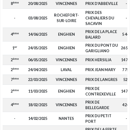
ème
8
20/08/2025
VINCENNES
PRIX D'ABBEVILLE
-
PRIX DES
ROCHEFORT-
-
03/08/2025
CHEVALIERS DU
-
SUR-LOIRE
SACAVIN
PRIX DE LA PLACE
ème
4
14/06/2025
ENGHIEN
5 44
BALARD
PRIX DU PONT DU
er
1
24/05/2025
ENGHIEN
26 55
GARIGLIANO
ème
2
06/05/2025
VINCENNES
PRIX HERSILIA
14 75
ème
2
24/04/2025
LAVAL
PRIX JEAN MARY
7 75
ème
7
22/03/2025
VINCENNES
PRIX DE LANGRES
520
PRIX DE
ème
2
11/03/2025
ENGHIEN
14 75
CONTREXEVILLE
PRIX DE
ème
4
18/02/2025
VINCENNES
4 24
BELLEGARDE
PRIX DU PETIT
-
14/02/2025
NANTES
-
PORT
PRIX DE LA FERTE