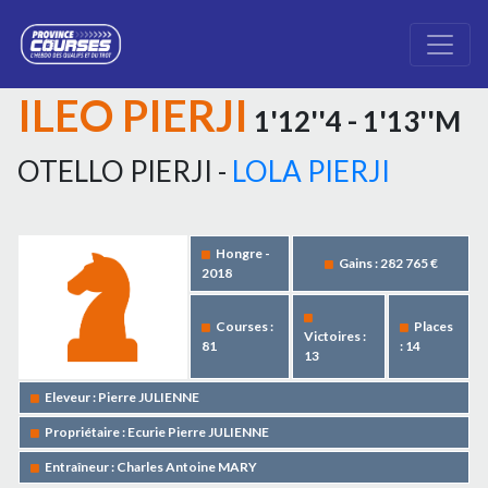
ILEO PIERJI
1'12''4 - 1'13''M
OTELLO PIERJI -
LOLA PIERJI
Hongre -
Gains : 282 765 €
2018
Courses :
Places
Victoires :
81
: 14
13
Eleveur : Pierre JULIENNE
Propriétaire : Ecurie Pierre JULIENNE
Entraîneur : Charles Antoine MARY