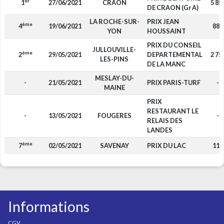
er
1
27/06/2021
CRAON
5 85
DE CRAON (Gr A)
LA ROCHE-SUR-
PRIX JEAN
ème
4
19/06/2021
880
YON
HOUSSAINT
PRIX DU CONSEIL
JULLOUVILLE-
ème
2
29/05/2021
DEPARTEMENTAL
2 75
LES-PINS
DE LA MANC
MESLAY-DU-
-
21/05/2021
PRIX PARIS-TURF
-
MAINE
PRIX
RESTAURANT LE
-
13/05/2021
FOUGERES
-
RELAIS DES
LANDES
ème
7
02/05/2021
SAVENAY
PRIX DU LAC
110
Informations
CGV