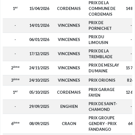
PRIX DE LA
er
1
15/04/2026
CORDEMAIS
COMMUNE DE
14 85
CORDEMAIS
PRIX DE
-
14/01/2026
VINCENNES
-
PORNICHET
PRIX DU
-
06/01/2026
VINCENNES
-
LIMOUSIN
PRIX DE LA
-
17/12/2025
VINCENNES
-
TREMBLADE
PRIX DE MESLAY
ème
2
24/11/2025
VINCENNES
15 75
DU MAINE
ème
3
24/10/2025
VINCENNES
PRIX ORIONIS
8 26
PRIX GARAGE
er
1
05/10/2025
CORDEMAIS
12 60
FAYEN
PRIX DE SAINT-
-
29/09/2025
ENGHIEN
-
CHAMOND
PRIX GROUPE
ème
6
08/09/2025
CRAON
GENDRY - PRIX
640
FANDANGO