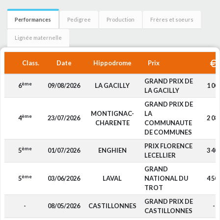
Performances
Pedigree
Production
Frères et soeurs
Lignée maternelle
Class.
Date
Hippodrome
Prix
GRAND PRIX DE
ème
6
09/08/2026
LA GACILLY
1 00
LA GACILLY
GRAND PRIX DE
MONTIGNAC-
LA
ème
4
23/07/2026
2 08
CHARENTE
COMMUNAUTE
DE COMMUNES
PRIX FLORENCE
ème
5
01/07/2026
ENGHIEN
3 40
LECELLIER
GRAND
ème
5
03/06/2026
LAVAL
NATIONAL DU
4 50
TROT
GRAND PRIX DE
-
08/05/2026
CASTILLONNES
-
CASTILLONNES