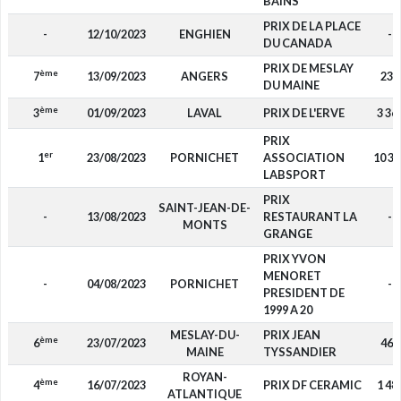
BAINS
PRIX DE LA PLACE
-
12/10/2023
ENGHIEN
-
DU CANADA
PRIX DE MESLAY
ème
7
13/09/2023
ANGERS
230
DU MAINE
ème
3
01/09/2023
LAVAL
PRIX DE L'ERVE
3 36
PRIX
er
1
23/08/2023
PORNICHET
ASSOCIATION
10 35
LABSPORT
PRIX
SAINT-JEAN-DE-
-
13/08/2023
RESTAURANT LA
-
MONTS
GRANGE
PRIX YVON
MENORET
-
04/08/2023
PORNICHET
-
PRESIDENT DE
1999 A 20
MESLAY-DU-
PRIX JEAN
ème
6
23/07/2023
460
MAINE
TYSSANDIER
ROYAN-
ème
4
16/07/2023
PRIX DF CERAMIC
1 48
ATLANTIQUE