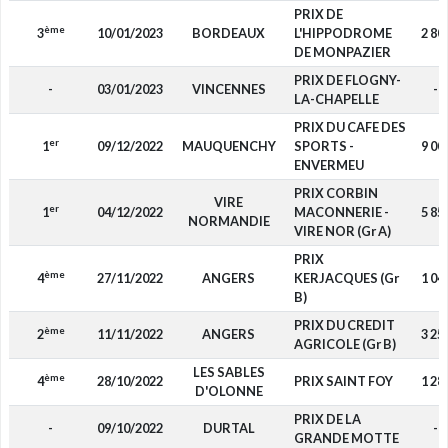
PRIX DE
ème
3
10/01/2023
BORDEAUX
L'HIPPODROME
2 80
DE MONPAZIER
PRIX DE FLOGNY-
-
03/01/2023
VINCENNES
-
LA-CHAPELLE
PRIX DU CAFE DES
er
1
09/12/2022
MAUQUENCHY
SPORTS -
9 00
ENVERMEU
PRIX CORBIN
VIRE
er
1
04/12/2022
MACONNERIE -
5 85
NORMANDIE
VIRE NOR (Gr A)
PRIX
ème
4
27/11/2022
ANGERS
KERJACQUES (Gr
1 04
B)
PRIX DU CREDIT
ème
2
11/11/2022
ANGERS
3 25
AGRICOLE (Gr B)
LES SABLES
ème
4
28/10/2022
PRIX SAINT FOY
1 28
D'OLONNE
PRIX DE LA
-
09/10/2022
DURTAL
-
GRANDE MOTTE