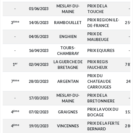
MESLAY-DU-
PRIX DE LA
-
01/06/2023
-
MAINE
TOUCHE
PRIX REGION ILE-
ème
3
14/05/2023
RAMBOUILLET
2 59
DE-FRANCE
PRIX DE
-
04/05/2023
ENGHIEN
-
MAUBEUGE
TOURS-
-
16/04/2023
PRIX EQUURES
-
CHAMBRAY
LA GUERCHE DE
PRIX REGIS
er
1
02/04/2023
7 87
BRETAGNE
FAUCHEUX
PRIX DU
ème
7
28/03/2023
ARGENTAN
CHATEAU DE
240
CARROUGES
MESLAY-DU-
PRIX DE LA
-
17/03/2023
-
MAINE
BRETONNIERE
PRIX LA VOIX DU
ème
4
07/02/2023
GRAIGNES
1 52
BOCAGE
PRIX DE LA FERTE
ème
4
19/01/2023
VINCENNES
2 80
BERNARD