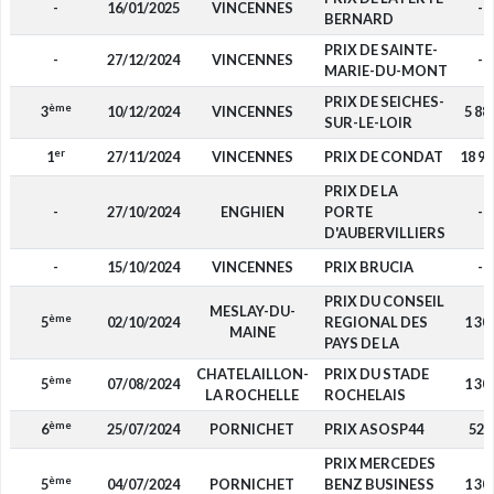
-
16/01/2025
VINCENNES
-
BERNARD
PRIX DE SAINTE-
-
27/12/2024
VINCENNES
-
MARIE-DU-MONT
PRIX DE SEICHES-
ème
3
10/12/2024
VINCENNES
5 88
SUR-LE-LOIR
er
1
27/11/2024
VINCENNES
PRIX DE CONDAT
18 90
PRIX DE LA
-
27/10/2024
ENGHIEN
PORTE
-
D'AUBERVILLIERS
-
15/10/2024
VINCENNES
PRIX BRUCIA
-
PRIX DU CONSEIL
MESLAY-DU-
ème
5
02/10/2024
REGIONAL DES
1 30
MAINE
PAYS DE LA
CHATELAILLON-
PRIX DU STADE
ème
5
07/08/2024
1 30
LA ROCHELLE
ROCHELAIS
ème
6
25/07/2024
PORNICHET
PRIX ASOSP44
520
PRIX MERCEDES
ème
5
04/07/2024
PORNICHET
BENZ BUSINESS
1 30