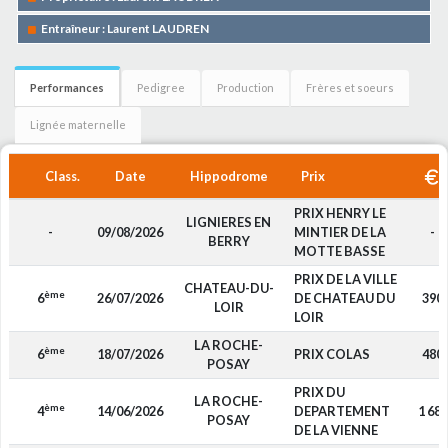
Entraîneur : Laurent LAUDREN
Performances
Pedigree
Production
Frères et soeurs
Lignée maternelle
Class.
Date
Hippodrome
Prix
PRIX HENRY LE
LIGNIERES EN
-
09/08/2026
MINTIER DE LA
-
BERRY
MOTTE BASSE
PRIX DE LA VILLE
CHATEAU-DU-
ème
6
26/07/2026
DE CHATEAU DU
390
LOIR
LOIR
LA ROCHE-
ème
6
18/07/2026
PRIX COLAS
480
POSAY
PRIX DU
LA ROCHE-
ème
4
14/06/2026
DEPARTEMENT
1 680
POSAY
DE LA VIENNE