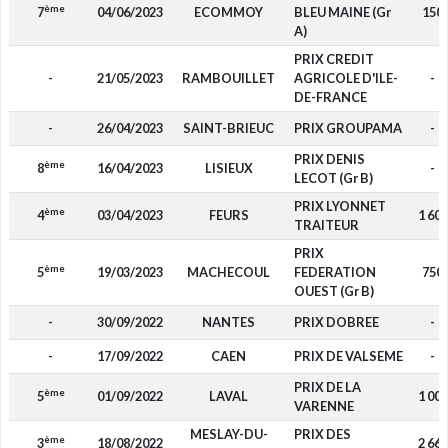
ème
7
04/06/2023
ECOMMOY
BLEU MAINE (Gr
150
A)
PRIX CREDIT
-
21/05/2023
RAMBOUILLET
AGRICOLE D'ILE-
-
DE-FRANCE
-
26/04/2023
SAINT-BRIEUC
PRIX GROUPAMA
-
PRIX DENIS
ème
8
16/04/2023
LISIEUX
-
LECOT (Gr B)
PRIX LYONNET
ème
4
03/04/2023
FEURS
1 600
TRAITEUR
PRIX
ème
5
19/03/2023
MACHECOUL
FEDERATION
750
OUEST (Gr B)
-
30/09/2022
NANTES
PRIX DOBREE
-
-
17/09/2022
CAEN
PRIX DE VALSEME
-
PRIX DE LA
ème
5
01/09/2022
LAVAL
1 000
VARENNE
MESLAY-DU-
PRIX DES
ème
3
18/08/2022
2 660