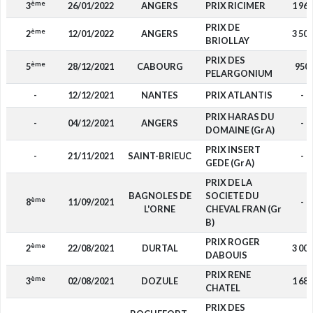
ème
3
26/01/2022
ANGERS
PRIX RICIMER
1 960
PRIX DE
ème
2
12/01/2022
ANGERS
3 500
BRIOLLAY
PRIX DES
ème
5
28/12/2021
CABOURG
950
PELARGONIUM
-
12/12/2021
NANTES
PRIX ATLANTIS
-
PRIX HARAS DU
-
04/12/2021
ANGERS
-
DOMAINE (Gr A)
PRIX INSERT
-
21/11/2021
SAINT-BRIEUC
-
GEDE (Gr A)
PRIX DE LA
BAGNOLES DE
SOCIETE DU
ème
8
11/09/2021
-
L'ORNE
CHEVAL FRAN (Gr
B)
PRIX ROGER
ème
2
22/08/2021
DURTAL
3 000
DABOUIS
PRIX RENE
ème
3
02/08/2021
DOZULE
1 680
CHATEL
PRIX DES