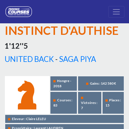
INSTINCT D'AUTHISE
1'12''5
UNITED BACK
-
SAGA PIYA
Hongre -
Gains : 142 580 €
2018
Courses :
Places :
Victoires :
83
15
7
Eleveur : Claire LELEU
Propriétaire : Laurent LAUDREN