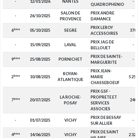
-
12/01/2026
NANTES
-
QUADROPHENIO
SALON DE
PRIX ANDRE
-
26/10/2025
-
PROVENCE
DAMANCE
PRIX LEROY
ème
6
05/10/2025
SEGRE
370
ACCESSOIRES
PRIX JAG DE
-
15/09/2025
LAVAL
-
BELLOUET
PRIX DE SAINTE-
ème
9
25/08/2025
PORNICHET
-
MARGUERITE
PRIX JEAN-
ROYAN-
ème
2
10/08/2025
MARIE
5 250
ATLANTIQUE
CHASSEBOEUF
PRIX GSF -
LA ROCHE-
PROPRETE ET
ème
7
20/07/2025
240
POSAY
SERVICES
ASSOCIES
PRIX DE BESSAY
-
01/07/2025
VICHY
-
SUR ALLIER
PRIX DE SAINT
ème
4
14/06/2025
VICHY
2 320
HILAIRE