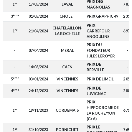
PRIX DES
er
1
17/05/2024
LAVAL
7 875
MAGNOLIAS
ème
3
01/05/2024
CHOLET
PRIX GRAPHIC 49
2 310
PRIX
CHATELAILLON-
er
1
21/04/2024
CARREFOUR
6 975
LA ROCHELLE
ANGOULINS
PRIX DU
-
07/04/2024
MERAL
FONDATEUR
-
JULES LEROYER
PRIX DE
-
14/03/2024
CAEN
-
BERVILLE
ème
5
03/01/2024
VINCENNES
PRIX DE LIMEIL
2 050
PRIX DE
ème
4
24/12/2023
VINCENNES
2 880
JUVIGNAC
PRIX
HIPPODROME DE
er
1
19/11/2023
CORDEMAIS
6 750
LA ROCHE/YON
(Gr A)
PRIX LE
er
1
31/10/2023
PORNICHET
7 650