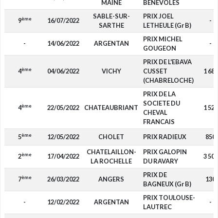
MAINE
BENEVOLES
SABLE-SUR-
PRIX JOEL
ème
9
16/07/2022
-
SARTHE
LETHEULE (Gr B)
PRIX MICHEL
-
14/06/2022
ARGENTAN
-
GOUGEON
PRIX DE L'EBAVA
ème
4
04/06/2022
VICHY
CUSSET
1 680
(CHABRELOCHE)
PRIX DE LA
SOCIETE DU
ème
4
22/05/2022
CHATEAUBRIANT
1 520
CHEVAL
FRANCAIS
ème
5
12/05/2022
CHOLET
PRIX RADIEUX
850
CHATELAILLON-
PRIX GALOPIN
ème
2
17/04/2022
3 500
LA ROCHELLE
DU RAVARY
PRIX DE
ème
7
26/03/2022
ANGERS
130
BAGNEUX (Gr B)
PRIX TOULOUSE-
-
12/02/2022
ARGENTAN
-
LAUTREC