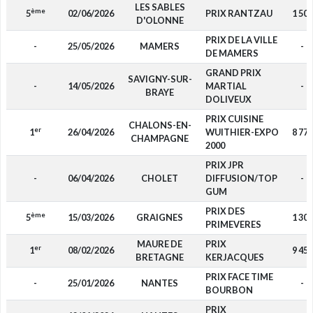
LES SABLES
ème
5
02/06/2026
PRIX RANTZAU
1 500
D'OLONNE
PRIX DE LA VILLE
-
25/05/2026
MAMERS
-
DE MAMERS
GRAND PRIX
SAVIGNY-SUR-
-
14/05/2026
MARTIAL
-
BRAYE
DOLIVEUX
PRIX CUISINE
CHALONS-EN-
er
1
26/04/2026
WUITHIER-EXPO
8 775
CHAMPAGNE
2000
PRIX JPR
-
06/04/2026
CHOLET
DIFFUSION/TOP
-
GUM
PRIX DES
ème
5
15/03/2026
GRAIGNES
1 300
PRIMEVERES
MAURE DE
PRIX
er
1
08/02/2026
9 450
BRETAGNE
KERJACQUES
PRIX FACE TIME
-
25/01/2026
NANTES
-
BOURBON
PRIX