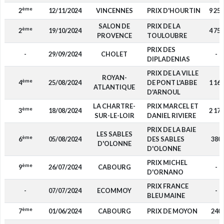
ème
2
12/11/2024
VINCENNES
PRIX D'HOURTIN
9 250
SALON DE
PRIX DE LA
ème
2
19/10/2024
4 750
PROVENCE
TOULOUBRE
PRIX DES
-
29/09/2024
CHOLET
-
DIPLADENIAS
PRIX DE LA VILLE
ROYAN-
ème
4
25/08/2024
DE PONT L'ABBE
1 160
ATLANTIQUE
D'ARNOUL
LA CHARTRE-
PRIX MARCEL ET
ème
3
18/08/2024
2 170
SUR-LE-LOIR
DANIEL RIVIERE
PRIX DE LA BAIE
LES SABLES
ème
6
05/08/2024
DES SABLES
380
D'OLONNE
D'OLONNE
PRIX MICHEL
ème
9
26/07/2024
CABOURG
-
D'ORNANO
PRIX FRANCE
-
07/07/2024
ECOMMOY
-
BLEU MAINE
ème
7
01/06/2024
CABOURG
PRIX DE MOYON
240