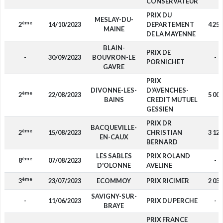
CONSERVATEUR
PRIX DU
MESLAY-DU-
ème
2
14/10/2023
DEPARTEMENT
4 250
MAINE
DE LA MAYENNE
BLAIN-
PRIX DE
-
30/09/2023
BOUVRON-LE
-
PORNICHET
GAVRE
PRIX
DIVONNE-LES-
D'AVENCHES-
ème
2
22/08/2023
5 000
BAINS
CREDIT MUTUEL
GESSIEN
PRIX DR
BACQUEVILLE-
ème
2
15/08/2023
CHRISTIAN
3 125
EN-CAUX
BERNARD
LES SABLES
PRIX ROLAND
ème
8
07/08/2023
-
D'OLONNE
AVELINE
ème
3
23/07/2023
ECOMMOY
PRIX RICIMER
2 030
SAVIGNY-SUR-
-
11/06/2023
PRIX DU PERCHE
-
BRAYE
PRIX FRANCE