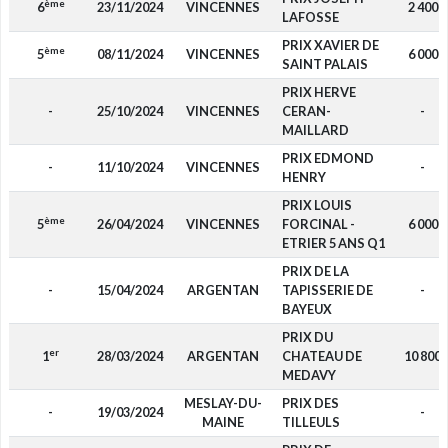
ème
6
23/11/2024
VINCENNES
2 400
LAFOSSE
PRIX XAVIER DE
ème
5
08/11/2024
VINCENNES
6 000
SAINT PALAIS
PRIX HERVE
-
25/10/2024
VINCENNES
CERAN-
-
MAILLARD
PRIX EDMOND
-
11/10/2024
VINCENNES
-
HENRY
PRIX LOUIS
ème
5
26/04/2024
VINCENNES
FORCINAL -
6 000
ETRIER 5 ANS Q1
PRIX DE LA
-
15/04/2024
ARGENTAN
TAPISSERIE DE
-
BAYEUX
PRIX DU
er
1
28/03/2024
ARGENTAN
CHATEAU DE
10 800
MEDAVY
MESLAY-DU-
PRIX DES
-
19/03/2024
-
MAINE
TILLEULS