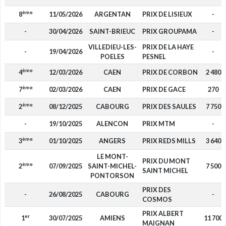
ème
8
11/05/2026
ARGENTAN
PRIX DE LISIEUX
-
-
30/04/2026
SAINT-BRIEUC
PRIX GROUPAMA
-
VILLEDIEU-LES-
PRIX DE LA HAYE
-
19/04/2026
-
POELES
PESNEL
ème
4
12/03/2026
CAEN
PRIX DE CORBON
2 480
ème
7
02/03/2026
CAEN
PRIX DE GACE
270
ème
2
08/12/2025
CABOURG
PRIX DES SAULES
7 750
-
19/10/2025
ALENCON
PRIX MTM
-
ème
3
01/10/2025
ANGERS
PRIX REDS MILLS
3 640
LE MONT-
PRIX DU MONT
ème
2
07/09/2025
SAINT-MICHEL-
7 500
SAINT MICHEL
PONTORSON
PRIX DES
-
26/08/2025
CABOURG
-
COSMOS
PRIX ALBERT
er
1
30/07/2025
AMIENS
11 700
MAIGNAN