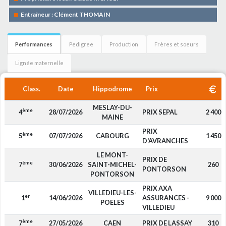
Entraîneur : Clément THOMAIN
Performances
Pedigree
Production
Frères et soeurs
Lignée maternelle
Class.
Date
Hippodrome
Prix
MESLAY-DU-
ème
4
28/07/2026
PRIX SEPAL
2 400
MAINE
PRIX
ème
5
07/07/2026
CABOURG
1 450
D'AVRANCHES
LE MONT-
PRIX DE
ème
7
30/06/2026
SAINT-MICHEL-
260
PONTORSON
PONTORSON
PRIX AXA
VILLEDIEU-LES-
er
1
14/06/2026
ASSURANCES -
9 000
POELES
VILLEDIEU
ème
7
27/05/2026
CAEN
PRIX DE LASSAY
310