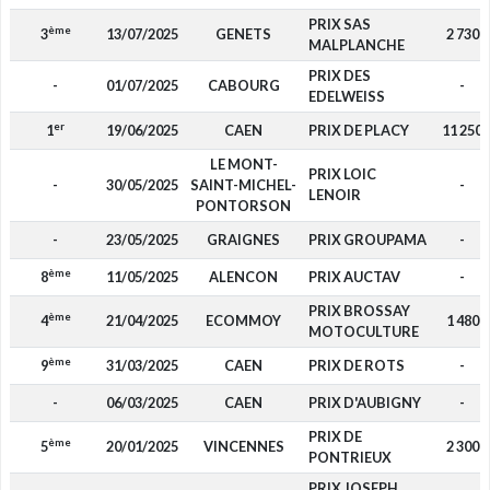
PRIX SAS
ème
3
13/07/2025
GENETS
2 730
MALPLANCHE
PRIX DES
-
01/07/2025
CABOURG
-
EDELWEISS
er
1
19/06/2025
CAEN
PRIX DE PLACY
11 250
LE MONT-
PRIX LOIC
-
30/05/2025
SAINT-MICHEL-
-
LENOIR
PONTORSON
-
23/05/2025
GRAIGNES
PRIX GROUPAMA
-
ème
8
11/05/2025
ALENCON
PRIX AUCTAV
-
PRIX BROSSAY
ème
4
21/04/2025
ECOMMOY
1 480
MOTOCULTURE
ème
9
31/03/2025
CAEN
PRIX DE ROTS
-
-
06/03/2025
CAEN
PRIX D'AUBIGNY
-
PRIX DE
ème
5
20/01/2025
VINCENNES
2 300
PONTRIEUX
PRIX JOSEPH