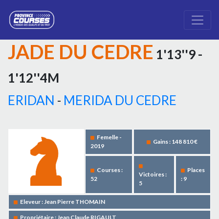
JADE DU CEDRE
1'13''9 -
1'12''4M
ERIDAN
-
MERIDA DU CEDRE
Femelle -
Gains : 148 810 €
2019
Courses :
Places
Victoires :
52
: 9
5
Eleveur : Jean Pierre THOMAIN
Propriétaire : Jean Claude RIGAULT