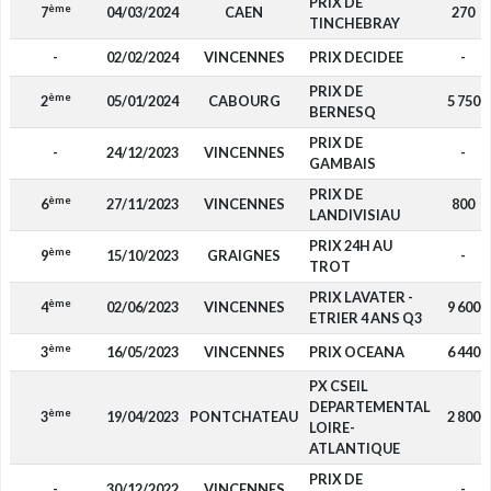
PRIX DE
ème
7
04/03/2024
CAEN
270
TINCHEBRAY
-
02/02/2024
VINCENNES
PRIX DECIDEE
-
PRIX DE
ème
2
05/01/2024
CABOURG
5 750
BERNESQ
PRIX DE
-
24/12/2023
VINCENNES
-
GAMBAIS
PRIX DE
ème
6
27/11/2023
VINCENNES
800
LANDIVISIAU
PRIX 24H AU
ème
9
15/10/2023
GRAIGNES
-
TROT
PRIX LAVATER -
ème
4
02/06/2023
VINCENNES
9 600
ETRIER 4 ANS Q3
ème
3
16/05/2023
VINCENNES
PRIX OCEANA
6 440
PX CSEIL
DEPARTEMENTAL
ème
3
19/04/2023
PONTCHATEAU
2 800
LOIRE-
ATLANTIQUE
PRIX DE
-
30/12/2022
VINCENNES
-