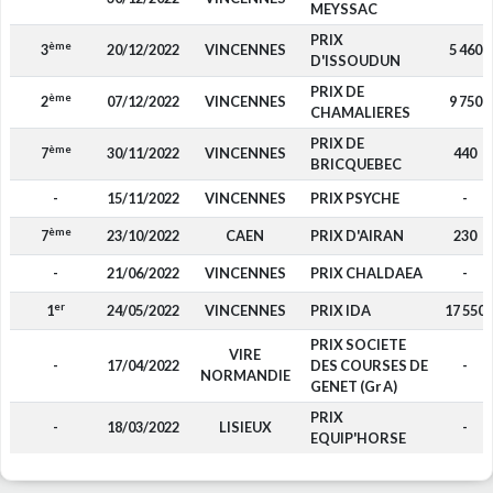
MEYSSAC
PRIX
ème
3
20/12/2022
VINCENNES
5 460
D'ISSOUDUN
PRIX DE
ème
2
07/12/2022
VINCENNES
9 750
CHAMALIERES
PRIX DE
ème
7
30/11/2022
VINCENNES
440
BRICQUEBEC
-
15/11/2022
VINCENNES
PRIX PSYCHE
-
ème
7
23/10/2022
CAEN
PRIX D'AIRAN
230
-
21/06/2022
VINCENNES
PRIX CHALDAEA
-
er
1
24/05/2022
VINCENNES
PRIX IDA
17 550
PRIX SOCIETE
VIRE
-
17/04/2022
DES COURSES DE
-
NORMANDIE
GENET (Gr A)
PRIX
-
18/03/2022
LISIEUX
-
EQUIP'HORSE