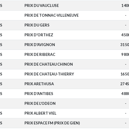
S
PRIX DU VAUCLUSE
1 40
PRIX DE TONNAC-VILLENEUVE
-
S
PRIX DU GERS
-
S
PRIX D'ORTHEZ
4 50
S
PRIX D'AVIGNON
31 5
S
PRIX DE RIBERAC
9 80
S
PRIX DE CHATEAU CHINON
-
S
PRIX DE CHATEAU-THIERRY
16 5
S
PRIX ARETHUSA
27 4
S
PRIX D'ANTIBES
4 88
PRIX DE L'ODEON
-
S
PRIX ALBERT VIEL
-
S
PRIX ESPACE FM (PRIX DE GIEN)
-