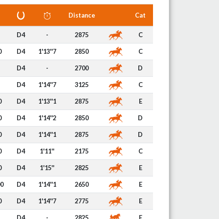
Distance
Cat
D4
-
2875
C
0
D4
1'13''7
2850
C
D4
-
2700
D
D4
1'14''7
3125
C
0
D4
1'13''1
2875
E
0
D4
1'14''2
2850
D
0
D4
1'14''1
2875
D
0
D4
1'11''
2175
C
0
D4
1'15''
2825
E
00
D4
1'14''1
2650
E
0
D4
1'14''7
2775
E
D4
-
2825
E