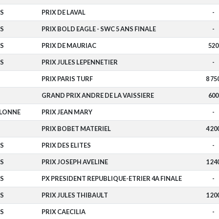
S
PRIX DE LAVAL
-
S
PRIX BOLD EAGLE - SWC 5 ANS FINALE
-
S
PRIX DE MAURIAC
520
S
PRIX JULES LEPENNETIER
-
PRIX PARIS TURF
8 75
GRAND PRIX ANDRE DE LA VAISSIERE
600
OLONNE
PRIX JEAN MARY
-
PRIX BOBET MATERIEL
4 20
S
PRIX DES ELITES
-
S
PRIX JOSEPH AVELINE
1 24
S
PX PRESIDENT REPUBLIQUE-ETRIER 4A FINALE
-
S
PRIX JULES THIBAULT
1 20
S
PRIX CAECILIA
-