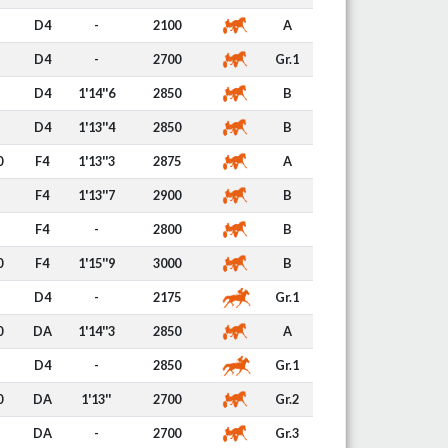
D4
-
2100
A
D4
-
2700
Gr.1
D4
1'14''6
2850
B
D4
1'13''4
2850
B
0
F4
1'13''3
2875
A
F4
1'13''7
2900
B
F4
-
2800
B
0
F4
1'15''9
3000
B
D4
-
2175
Gr.1
0
DA
1'14''3
2850
A
D4
-
2850
Gr.1
0
DA
1'13''
2700
Gr.2
DA
-
2700
Gr.3