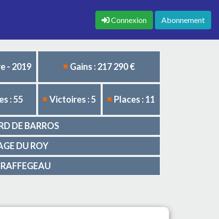
Connexion
Abonnement
e - 2019
Gains : 217 290 €
s : 55
Victoires : 5
Places : 11
ARD DE BARROS
EVAGE DU ROY
pe RAFFEGEAU