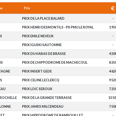
me
Prix
PRIX DE LA PLACE BALARD
-
PRIX HENRI DESMONTILS - PX PMU LE ROYAL
1 95
S
PRIX EMILE NEVEUX
-
PRIX IGUSKI SAUTOMNE
-
PRIX DU HARAS DE BRASSE
4 20
IS
PRIX DE L'HIPPODROME DE MACHECOUL
8 25
TAGNE
PRIX INSERT GEDE
4 62
S
PRIX CELINE LECLERCQ
9 52
EAU
PRIX LOIC SEROUX
7 25
 ROCHELLE
PRIX DE LA GRANDE TERRASSE
13 5
OLONNE
PRIX JAMES MILCENDEAU
7 50
LET
PRIX HIPPODROME DE RAMBOUILLET
-