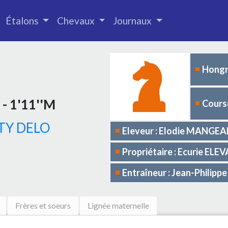
Étalons
Chevaux
Journaux
Hongr
 - 1'11''M
Course
TY DELO
Eleveur : Elodie MANGE
Propriétaire : Ecurie EL
Entraîneur : Jean-Philip
Frères et soeurs
Lignée maternelle