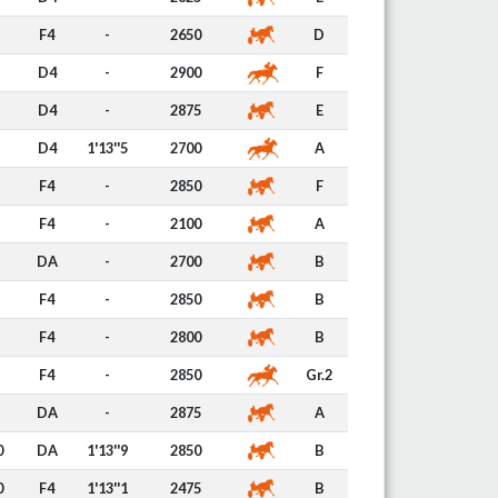
F4
-
2650
D
D4
-
2900
F
D4
-
2875
E
D4
1'13''5
2700
A
F4
-
2850
F
F4
-
2100
A
DA
-
2700
B
F4
-
2850
B
F4
-
2800
B
F4
-
2850
Gr.2
DA
-
2875
A
0
DA
1'13''9
2850
B
0
F4
1'13''1
2475
B