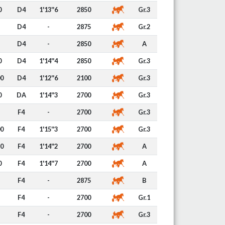
0
D4
1'13''6
2850
Gr.3
D4
-
2875
Gr.2
D4
-
2850
A
0
D4
1'14''4
2850
Gr.3
00
D4
1'12''6
2100
Gr.3
0
DA
1'14''3
2700
Gr.3
F4
-
2700
Gr.3
00
F4
1'15''3
2700
Gr.3
50
F4
1'14''2
2700
A
0
F4
1'14''7
2700
A
F4
-
2875
B
F4
-
2700
Gr.1
F4
-
2700
Gr.3