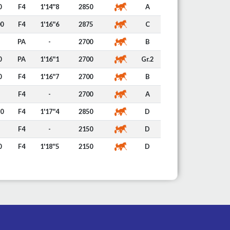
0
F4
1'14''8
2850
A
00
F4
1'16''6
2875
C
PA
-
2700
B
0
PA
1'16''1
2700
Gr.2
0
F4
1'16''7
2700
B
F4
-
2700
A
50
F4
1'17''4
2850
D
F4
-
2150
D
0
F4
1'18''5
2150
D