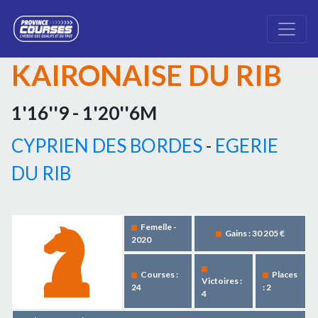
KAIRONAISE DU RIB
1'16''9 - 1'20''6M
CYPRIEN DES BORDES
-
EGERIE
DU RIB
Femelle -
Gains : 30 205 €
2020
Courses :
Places
Victoires :
24
: 2
4