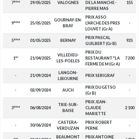
ème
7
29/05/2025
VALOGNES
DE LA MANCHE -
155
PIERRE MAS
PRIX ASSO
GOURNAY-EN-
ème
9
25/05/2025
L'ARCHE DES PRES
-
BRAY
LOUVET (Gr A)
PRIX PASCAL
ème
5
01/05/2025
BERNAY
925
GUILBERT (Gr B)
PRIX DU
VILLEDIEU-
er
1
21/04/2025
RESTAURANT "LA
7 200
LES-POELES
FERME DE M (Gr A)
LANGON-
-
21/09/2024
PRIX SERIGRAF
-
LIBOURNE
PRIX DU GETSO
-
02/09/2024
AUCH
-
(Gr B)
PRIX JEAN-
TRIE-SUR-
ème
3
06/08/2024
CLAUDE
2 100
BAISE
MARIETTE
CASTERA-
PRIX ROBERT
-
30/06/2024
-
VERDUZAN
PERNE
BEAUMONT
PRIX ANTOINE
er