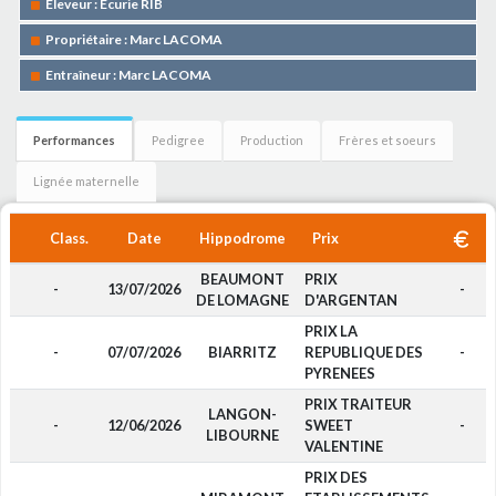
Eleveur : Ecurie RIB
Propriétaire : Marc LACOMA
Entraîneur : Marc LACOMA
Performances
Pedigree
Production
Frères et soeurs
Lignée maternelle
Class.
Date
Hippodrome
Prix
BEAUMONT
PRIX
-
13/07/2026
-
DE LOMAGNE
D'ARGENTAN
PRIX LA
-
07/07/2026
BIARRITZ
REPUBLIQUE DES
-
PYRENEES
PRIX TRAITEUR
LANGON-
-
12/06/2026
SWEET
-
LIBOURNE
VALENTINE
PRIX DES