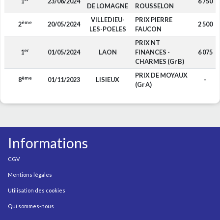
1
23/06/2024
6 750
DE LOMAGNE
ROUSSELON
VILLEDIEU-
PRIX PIERRE
ème
2
20/05/2024
2 500
LES-POELES
FAUCON
PRIX NT
er
1
01/05/2024
LAON
FINANCES -
6 075
CHARMES (Gr B)
PRIX DE MOYAUX
ème
8
01/11/2023
LISIEUX
-
(Gr A)
Informations
CGV
Mentions légales
Utilisation des cookies
Qui sommes-nous