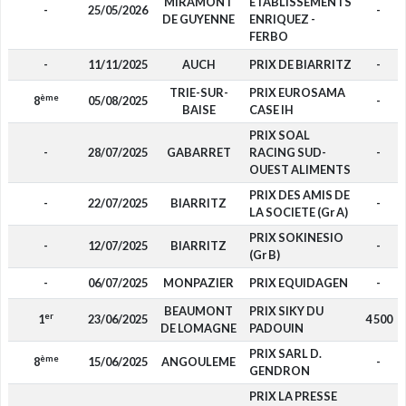
MIRAMONT
ETABLISSEMENTS
-
25/05/2026
-
DE GUYENNE
ENRIQUEZ -
FERBO
-
11/11/2025
AUCH
PRIX DE BIARRITZ
-
TRIE-SUR-
PRIX EUROSAMA
ème
8
05/08/2025
-
BAISE
CASE IH
PRIX SOAL
-
28/07/2025
GABARRET
RACING SUD-
-
OUEST ALIMENTS
PRIX DES AMIS DE
-
22/07/2025
BIARRITZ
-
LA SOCIETE (Gr A)
PRIX SOKINESIO
-
12/07/2025
BIARRITZ
-
(Gr B)
-
06/07/2025
MONPAZIER
PRIX EQUIDAGEN
-
BEAUMONT
PRIX SIKY DU
er
1
23/06/2025
4 500
DE LOMAGNE
PADOUIN
PRIX SARL D.
ème
8
15/06/2025
ANGOULEME
-
GENDRON
PRIX LA PRESSE