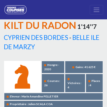
KILT DU RADON
1'14''7
CYPRIEN DES BORDES
-
BELLE ILE
DE MARZY
Hongre -
Gains : 41 625 €
2020
Courses :
Places
Victoires :
26
: 4
4
Eleveur : Marie Amandine PELLETIER
Propriétaire : Julien SCALA COA