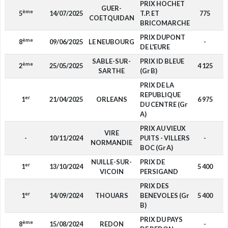
PRIX HOCHET
GUER-
ème
5
14/07/2025
T.P. ET
775
COETQUIDAN
BRICOMARCHE
PRIX DUPONT
ème
8
09/06/2025
LE NEUBOURG
-
DE L'EURE
SABLE-SUR-
PRIX ID BLEUE
ème
2
25/05/2025
4 125
SARTHE
(Gr B)
PRIX DE LA
REPUBLIQUE
er
1
21/04/2025
ORLEANS
6 975
DU CENTRE (Gr
A)
PRIX AU VIEUX
VIRE
-
10/11/2024
PUITS - VILLERS
-
NORMANDIE
BOC (Gr A)
NUILLE-SUR-
PRIX DE
er
1
13/10/2024
5 400
VICOIN
PERSIGAND
PRIX DES
er
1
14/09/2024
THOUARS
BENEVOLES (Gr
5 400
B)
PRIX DU PAYS
ème
8
15/08/2024
REDON
-