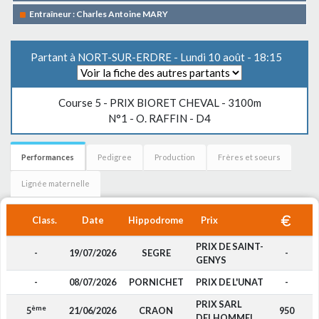
Entraîneur : Charles Antoine MARY
Partant à NORT-SUR-ERDRE - Lundi 10 août - 18:15
Course 5 -
PRIX BIORET CHEVAL
- 3100m
N°1 - O. RAFFIN - D4
Performances
Pedigree
Production
Frères et soeurs
Lignée maternelle
Class.
Date
Hippodrome
Prix
PRIX DE SAINT-
-
19/07/2026
SEGRE
-
GENYS
-
08/07/2026
PORNICHET
PRIX DE L'UNAT
-
PRIX SARL
ème
5
21/06/2026
CRAON
950
DELHOMMEL