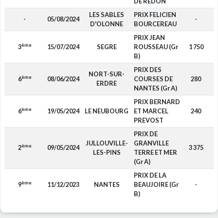
DE REDON
LES SABLES
PRIX FELICIEN
-
05/08/2024
-
D'OLONNE
BOURCEREAU
PRIX JEAN
ème
3
15/07/2024
SEGRE
ROUSSEAU (Gr
1 750
B)
PRIX DES
NORT-SUR-
ème
6
08/06/2024
COURSES DE
280
ERDRE
NANTES (Gr A)
PRIX BERNARD
ème
6
19/05/2024
LE NEUBOURG
ET MARCEL
240
PREVOST
PRIX DE
JULLOUVILLE-
GRANVILLE
ème
2
09/05/2024
3 375
LES-PINS
TERRE ET MER
(Gr A)
PRIX DE LA
ème
9
11/12/2023
NANTES
BEAUJOIRE (Gr
-
B)