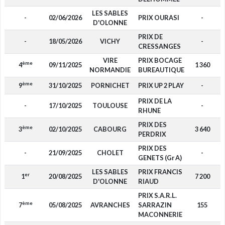
LES SABLES
-
02/06/2026
PRIX OURASI
-
D'OLONNE
PRIX DE
-
18/05/2026
VICHY
-
CRESSANGES
VIRE
PRIX BOCAGE
ème
4
09/11/2025
1 360
NORMANDIE
BUREAUTIQUE
ème
9
31/10/2025
PORNICHET
PRIX UP 2 PLAY
-
PRIX DE LA
-
17/10/2025
TOULOUSE
-
RHUNE
PRIX DES
ème
3
02/10/2025
CABOURG
3 640
PERDRIX
PRIX DES
-
21/09/2025
CHOLET
-
GENETS (Gr A)
LES SABLES
PRIX FRANCIS
er
1
20/08/2025
7 200
D'OLONNE
RIAUD
PRIX S.A.R.L.
ème
7
05/08/2025
AVRANCHES
SARRAZIN
155
MACONNERIE