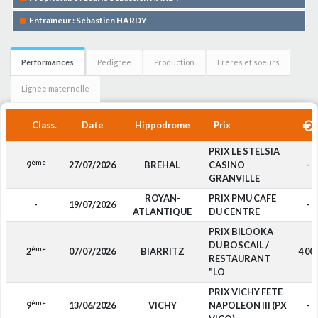
Entraîneur : Sébastien HARDY
Performances
Pedigree
Production
Frères et soeurs
Lignée maternelle
Class.
Date
Hippodrome
Prix
PRIX LE STELSIA
ème
9
27/07/2026
BREHAL
CASINO
-
GRANVILLE
ROYAN-
PRIX PMU CAFE
-
19/07/2026
-
ATLANTIQUE
DU CENTRE
PRIX BILOOKA
DU BOSCAIL /
ème
2
07/07/2026
BIARRITZ
4 00
RESTAURANT
"LO
PRIX VICHY FETE
ème
9
13/06/2026
VICHY
NAPOLEON III (PX
-