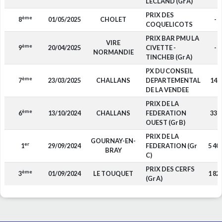
LECLAND (Gr A)
PRIX DES
ème
8
01/05/2025
CHOLET
-
COQUELICOTS
PRIX BAR PMU LA
VIRE
ème
9
20/04/2025
CIVETTE -
-
NORMANDIE
TINCHEB (Gr A)
PX DU CONSEIL
ème
7
23/03/2025
CHALLANS
DEPARTEMENTAL
145
DE LA VENDEE
PRIX DE LA
ème
6
13/10/2024
CHALLANS
FEDERATION
330
OUEST (Gr B)
PRIX DE LA
GOURNAY-EN-
er
1
29/09/2024
FEDERATION (Gr
5 40
BRAY
C)
PRIX DES CERFS
ème
3
01/09/2024
LE TOUQUET
1 82
(Gr A)