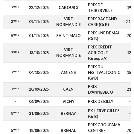
PRIX DE
ème
7
22/12/2025
CABOURG
195
THIBERVILLE
VIRE
PRIX RACE AND
ème
3
09/11/2025
2 10
NORMANDIE
CARE (Gr B)
PRIX UNE DE MAI
ème
5
01/11/2025
SAINT-MALO
700
(Gr B)
PRIX CREDIT
VIRE
ème
7
13/10/2025
AGRICOLE
120
NORMANDIE
(Groupe A)
PRIX DU
ème
7
04/10/2025
AMIENS
FESTIVAL ICONIC
150
(Gr B)
PRIX
ème
7
20/09/2025
CAEN
210
D'ANNEBECQ
-
06/09/2025
VICHY
PRIX DE BILLY
-
PX HERVE GILLES
ème
8
31/08/2025
BERNAY
-
(Gr B)
PRIX GROUPAMA
ème
5
18/08/2025
BREHAL
CENTRE -
700