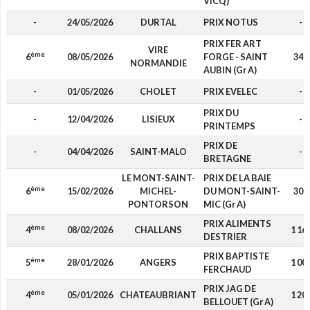
VICQ)
-
24/05/2026
DURTAL
PRIX NOTUS
-
PRIX FER ART
VIRE
ème
6
08/05/2026
FORGE - SAINT
340
NORMANDIE
AUBIN (Gr A)
-
01/05/2026
CHOLET
PRIX EVELEC
-
PRIX DU
-
12/04/2026
LISIEUX
-
PRINTEMPS
PRIX DE
-
04/04/2026
SAINT-MALO
-
BRETAGNE
LE MONT-SAINT-
PRIX DE LA BAIE
ème
6
15/02/2026
MICHEL-
DU MONT-SAINT-
300
PONTORSON
MIC (Gr A)
PRIX ALIMENTS
ème
4
08/02/2026
CHALLANS
1 16
DESTRIER
PRIX BAPTISTE
ème
5
28/01/2026
ANGERS
1 00
FERCHAUD
PRIX JAG DE
ème
4
05/01/2026
CHATEAUBRIANT
1 20
BELLOUET (Gr A)