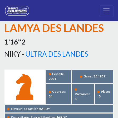
LAMYA DES LANDES
1'16''2
NIKY -
ULTRA DES LANDES
Femelle -
Gains : 25 495 €
2021
Courses :
Places
Victoires :
34
: 5
1
Eleveur : Sébastien HARDY
Propriétaire : Ecurie Sébastien HARDY