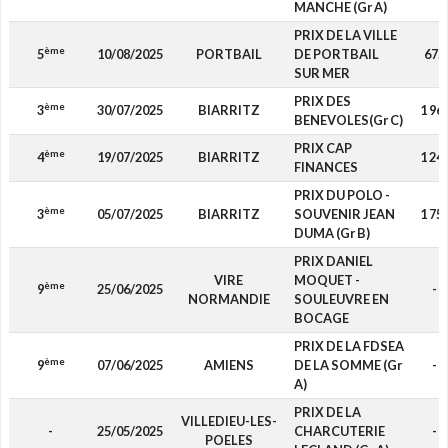
MANCHE (Gr A)
PRIX DE LA VILLE
ème
5
10/08/2025
PORTBAIL
DE PORTBAIL
675
SUR MER
PRIX DES
ème
3
30/07/2025
BIARRITZ
1 96
BENEVOLES(Gr C)
PRIX CAP
ème
4
19/07/2025
BIARRITZ
1 24
FINANCES
PRIX DU POLO -
ème
3
05/07/2025
BIARRITZ
SOUVENIR JEAN
1 75
DUMA (Gr B)
PRIX DANIEL
VIRE
MOQUET -
ème
9
25/06/2025
-
NORMANDIE
SOULEUVRE EN
BOCAGE
PRIX DE LA FDSEA
ème
9
07/06/2025
AMIENS
DE LA SOMME (Gr
-
A)
PRIX DE LA
VILLEDIEU-LES-
-
25/05/2025
CHARCUTERIE
-
POELES