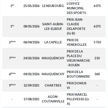
L'OFFICE
er
1
25/05/2026
LE NEUBOURG
6 075
MUNICIPAL
DES SPORTS
PRIX JEAN-
SAINT-AUBIN-
CLAUDE
er
1
08/05/2026
6 075
LES-ELBEUF
DELAPORTE
(Gr B)
PRIX DE
ème
2
06/04/2026
LA CAPELLE
3 750
VENEROLLES
PRIX DE LA
PLACE DU
ème
7
24/02/2026
MAUQUENCHY
210
VIEUX MARCHE
- ROUEN
PRIX DE LA
ème
6
04/02/2026
MAUQUENCHY
360
BOUTONNIERE
PRIX DOMUS
ème
9
12/09/2025
CHARTRES
-
VI
PRIX MARCEL
AGON-
-
17/08/2025
PILLEVESSE (Gr
-
COUTAINVILLE
A)