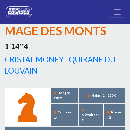
MAGE DES MONTS
1'14''4
CRISTAL MONEY
-
QUIRANE DU
LOUVAIN
Hongre -
Gains : 24 320 €
2022
Courses :
Places
Victoires :
14
: 2
3