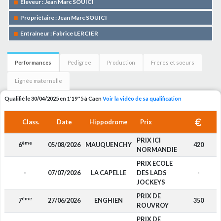
Eleveur : Jean Marc SOUICI
Propriétaire : Jean Marc SOUICI
Entraîneur : Fabrice LERCIER
Performances
Pedigree
Production
Frères et soeurs
Lignée maternelle
Qualifié le 30/04/2025 en 1'19''5 à Caen
Voir la vidéo de sa qualification
Class.
Date
Hippodrome
Prix
PRIX ICI
ème
6
05/08/2026
MAUQUENCHY
420
NORMANDIE
PRIX ECOLE
-
07/07/2026
LA CAPELLE
DES LADS
-
JOCKEYS
PRIX DE
ème
7
27/06/2026
ENGHIEN
350
ROUVROY
PRIX DE