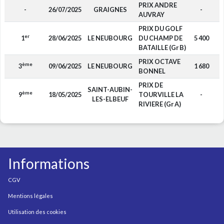
PRIX ANDRE
-
26/07/2025
GRAIGNES
-
AUVRAY
PRIX DU GOLF
er
1
28/06/2025
LE NEUBOURG
DU CHAMP DE
5 400
BATAILLE (Gr B)
PRIX OCTAVE
ème
3
09/06/2025
LE NEUBOURG
1 680
BONNEL
PRIX DE
SAINT-AUBIN-
ème
9
18/05/2025
TOURVILLE LA
-
LES-ELBEUF
RIVIERE (Gr A)
Informations
CGV
Mentions légales
Utilisation des cookies