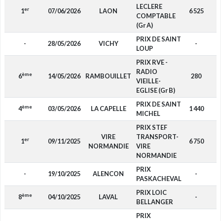
LECLERE
er
1
07/06/2026
LAON
6 525
D
COMPTABLE
(Gr A)
PRIX DE SAINT
-
28/05/2026
VICHY
-
F
LOUP
PRIX RVE -
RADIO
ème
6
14/05/2026
RAMBOUILLET
280
D
VIEILLE-
EGLISE (Gr B)
PRIX DE SAINT
ème
4
03/05/2026
LA CAPELLE
1 440
D
MICHEL
PRIX STEF
VIRE
TRANSPORT-
er
1
09/11/2025
6 750
F
NORMANDIE
VIRE
NORMANDIE
PRIX
-
19/10/2025
ALENCON
-
F
PASKACHEVAL
PRIX LOIC
ème
8
04/10/2025
LAVAL
-
F
BELLANGER
PRIX