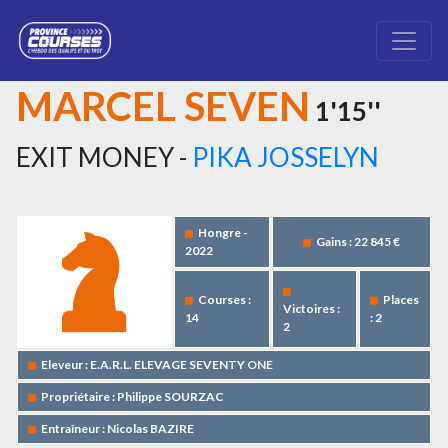
MARCEL SEVEN
1'15''
EXIT MONEY -
PIKA JOSSELYN
Hongre -
Gains : 22 845 €
2022
Courses :
Places
Victoires :
14
: 2
2
Eleveur : E.A.R.L. ELEVAGE SEVENTY ONE
Propriétaire : Philippe SOURZAC
Entraîneur : Nicolas BAZIRE