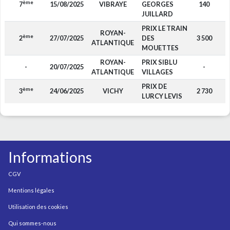
ème
7
15/08/2025
VIBRAYE
GEORGES
140
F
JUILLARD
PRIX LE TRAIN
ROYAN-
ème
2
27/07/2025
DES
3 500
F
ATLANTIQUE
MOUETTES
ROYAN-
PRIX SIBLU
-
20/07/2025
-
F
ATLANTIQUE
VILLAGES
PRIX DE
ème
3
24/06/2025
VICHY
2 730
F
LURCY LEVIS
Informations
CGV
Mentions légales
Utilisation des cookies
Qui sommes-nous