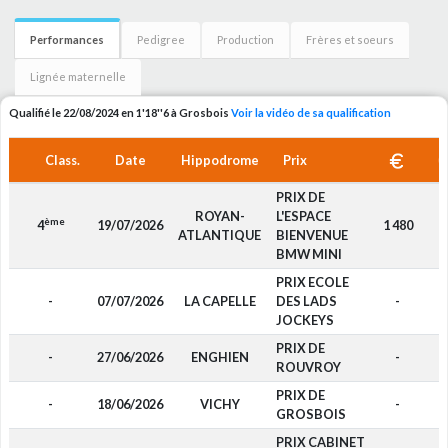
Performances
Pedigree
Production
Frères et soeurs
Lignée maternelle
Qualifié le 22/08/2024 en 1'18''6 à Grosbois
Voir la vidéo de sa qualification
Class.
Date
Hippodrome
Prix
PRIX DE
ROYAN-
L'ESPACE
ème
4
19/07/2026
1 480
D
ATLANTIQUE
BIENVENUE
BMW MINI
PRIX ECOLE
-
07/07/2026
LA CAPELLE
DES LADS
-
D
JOCKEYS
PRIX DE
-
27/06/2026
ENGHIEN
-
D
ROUVROY
PRIX DE
-
18/06/2026
VICHY
-
D
GROSBOIS
PRIX CABINET