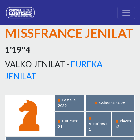
MISSFRANCE JENILAT
1'19''4
VALKO JENILAT -
EUREKA
JENILAT
Femelle -
Gains : 12 180 €
2022
Courses :
Places
Victoires :
21
: 2
1