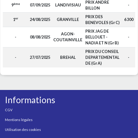
PRIX ANDRE
ème
9
07/09/2025
LANDIVISIAU
-
BILLON
PRIX DES
er
1
24/08/2025
GRANVILLE
6 300
BENEVOLES (Gr C)
PRIX JAG DE
AGON-
-
08/08/2025
BELLOUET -
-
COUTAINVILLE
NADIA ET N (Gr B)
PRIX DU CONSEIL
-
27/07/2025
BREHAL
DEPARTEMENTAL
-
DE (Gr A)
Informations
CGV
Mentions légales
Utilisation des cookies