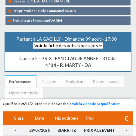
Eleveur : S.C.E.A HAUTEMANIERE
Propriétaire : Ecurie Emmanuel VARIN
Entraîneur : Emmanuel VARIN
Partant à LA GACILLY - Dimanche 09 août - 17:00
Course 5 -
PRIX JEAN CLAUDE ANNEE
- 3100m
N°14 - R. MARTY - DA
Performances
Pedigree
Production
Frères et soeurs
Lignée maternelle
Qualifiée le 26/11/2024 en 1'19''5 à Grosbois
Voir la vidéo de sa qualification
Class.
Date
Hippodrome
Prix
-
29/07/2026
BIARRITZ
PRIX ACE EVENT
-