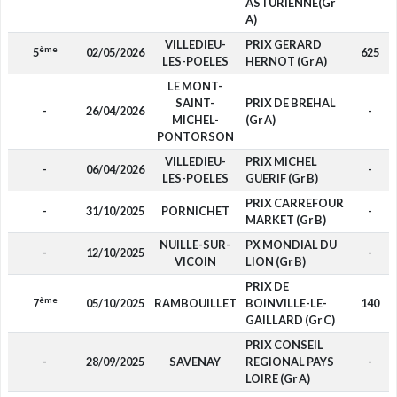
ASTURIENNE(Gr
A)
VILLEDIEU-
PRIX GERARD
ème
5
02/05/2026
625
LES-POELES
HERNOT (Gr A)
LE MONT-
SAINT-
PRIX DE BREHAL
-
26/04/2026
-
MICHEL-
(Gr A)
PONTORSON
VILLEDIEU-
PRIX MICHEL
-
06/04/2026
-
LES-POELES
GUERIF (Gr B)
PRIX CARREFOUR
-
31/10/2025
PORNICHET
-
MARKET (Gr B)
NUILLE-SUR-
PX MONDIAL DU
-
12/10/2025
-
VICOIN
LION (Gr B)
PRIX DE
ème
7
05/10/2025
RAMBOUILLET
BOINVILLE-LE-
140
GAILLARD (Gr C)
PRIX CONSEIL
-
28/09/2025
SAVENAY
REGIONAL PAYS
-
LOIRE (Gr A)