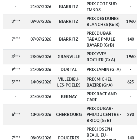
PRIX COTE SUD
-
21/07/2026
BIARRITZ
-
FM 90.3
PRIX DES DUNES
ème
3
09/07/2026
BIARRITZ
1 960
BLANCHES (Gr B)
PRIX DU BAR
ème
7
07/07/2026
BIARRITZ
TABAC PMU LE
140
BAYARD (Gr B)
PRIX YVES
ème
3
28/06/2026
GRANVILLE
1 960
ROCHER (Gr A)
ème
9
21/06/2026
DURTAL
PRIX JAMIN (Gr A)
-
VILLEDIEU-
PRIX MICHEL
ème
5
14/06/2026
625
LES-POELES
BAZIRE (Gr A)
PRIX RACE AND
-
31/05/2026
BERNAY
-
CARE
PRIX DU BAR-
ème
6
10/05/2026
CHERBOURG
PMU DU CENTRE -
290
BRICQ (Gr B)
PRIX JOSEPH
BEAULIEU -
ème
7
08/05/2026
FOUGERES
140