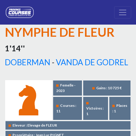
NYMPHE DE FLEUR
1'14''
DOBERMAN
-
VANDA DE GODREL
Femelle -
Gains : 10 725 €
2023
Courses :
Places
Victoires :
11
: 1
1
Eleveur : Elevage de FLEUR
Propriétaire : Jean Luc PIGNET