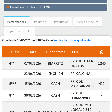
Entraîneur : Richard BRETON
Performances
Pedigree
Production
Frères et soeurs
Lignée maternelle
Qualifiée le 13/06/2025 en 1'18''5 à Caen
Voir la vidéo de sa qualification
Class.
Date
Hippodrome
Prix
PRIX JOUTEUR
ème
4
07/07/2026
BIARRITZ
1 240
DU CLOS
-
23/06/2026
ENGHIEN
PRIX ALGINA
-
PRIX DE
ème
6
15/06/2026
CAEN
420
MARTAINVILLE
PRIX DE
ème
8
30/05/2026
CAEN
-
FERMANVILLE
PRIX DU PMU
L'ESCALE-STE-
ème