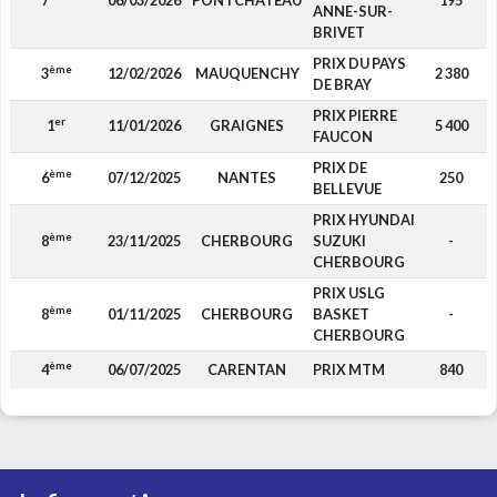
7
06/03/2026
PONTCHATEAU
195
ANNE-SUR-
BRIVET
PRIX DU PAYS
ème
3
12/02/2026
MAUQUENCHY
2 380
DE BRAY
PRIX PIERRE
er
1
11/01/2026
GRAIGNES
5 400
FAUCON
PRIX DE
ème
6
07/12/2025
NANTES
250
BELLEVUE
PRIX HYUNDAI
ème
8
23/11/2025
CHERBOURG
SUZUKI
-
CHERBOURG
PRIX USLG
ème
8
01/11/2025
CHERBOURG
BASKET
-
CHERBOURG
ème
4
06/07/2025
CARENTAN
PRIX MTM
840