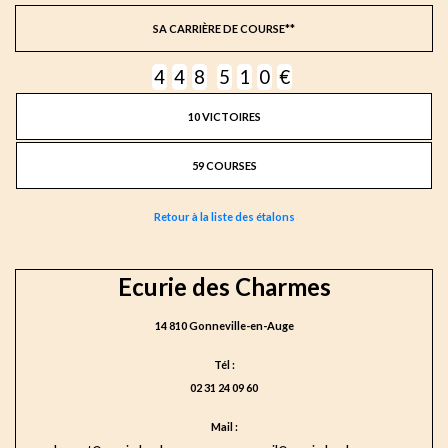
SA CARRIÈRE DE COURSE**
4
4
8
5
1
0
€
10 VICTOIRES
59 COURSES
Retour à la liste des étalons
Ecurie des Charmes
14 810 Gonneville-en-Auge
Tél :
02 31 24 09 60
Mail :