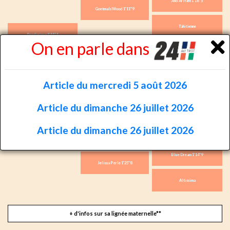
And Arifant 1'16''5
Goetmals Wood 1'11''9
Tahitienne
Prodigious 1'11''1
On en parle dans
Buvetier d'Aunou (US) 1'14''4
Imagine d'Odyssee
Battante d'Odyssee 1'23''3
Article du mercredi 5 août 2026
Coktail Jet 1'11''2
Article du dimanche 26 juillet 2026
Look de Star 1'12''7
Article du dimanche 26 juillet 2026
Corte 1'13''6
Quietude Mesloise 1'12''6
Blue Dream 1'14''9
Jelissa Perle 1'25''8
Altissima
+ d'infos sur sa lignée maternelle**