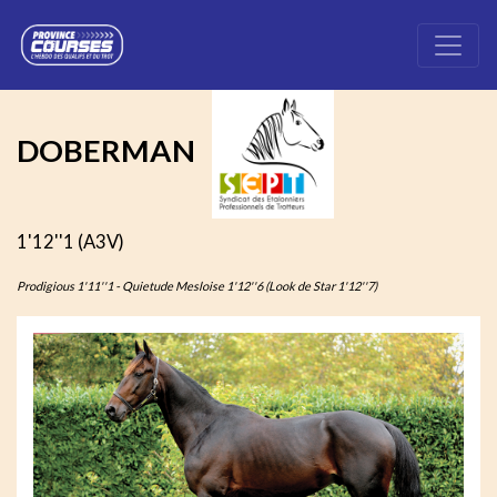
DOBERMAN
1'12''1 (A3V)
Prodigious 1'11''1 - Quietude Mesloise 1'12''6 (Look de Star 1'12''7)