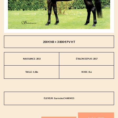
200 € NR + 3 800 € PV HT
NAISSANCE : 2013
ÉTALON DEPUIS : 2017
TAILLE : 1,63m
ROBE : Bai
ÉLEVEUR : Ecurie des CHARMES