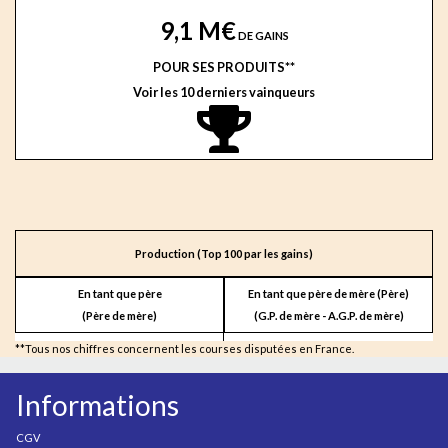
9,1 M€
DE GAINS
POUR SES PRODUITS**
Voir les 10 derniers vainqueurs
Production (Top 100 par les gains)
En tant que père
En tant que père de mère (Père)
(Père de mère)
(G.P. de mère - A.G.P. de mère)
**Tous nos chiffres concernent les courses disputées en France.
Informations
CGV