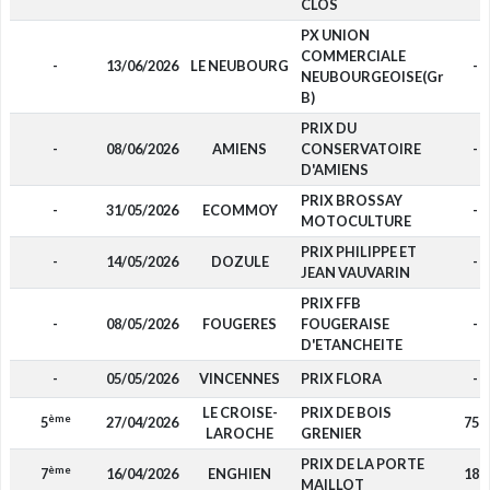
CLOS
PX UNION
COMMERCIALE
-
13/06/2026
LE NEUBOURG
-
NEUBOURGEOISE(Gr
B)
PRIX DU
-
08/06/2026
AMIENS
CONSERVATOIRE
-
D'AMIENS
PRIX BROSSAY
-
31/05/2026
ECOMMOY
-
MOTOCULTURE
PRIX PHILIPPE ET
-
14/05/2026
DOZULE
-
JEAN VAUVARIN
PRIX FFB
-
08/05/2026
FOUGERES
FOUGERAISE
-
D'ETANCHEITE
-
05/05/2026
VINCENNES
PRIX FLORA
-
LE CROISE-
PRIX DE BOIS
ème
5
27/04/2026
750
LAROCHE
GRENIER
PRIX DE LA PORTE
ème
7
16/04/2026
ENGHIEN
180
MAILLOT