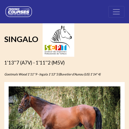
SINGALO
1'13''7 (A7V) - 1'11''2 (M5V)
Goetmals Wood 1'11''9 - Ingala 1'13''3 (Buvetier d'Aunou (US) 1'14''4)