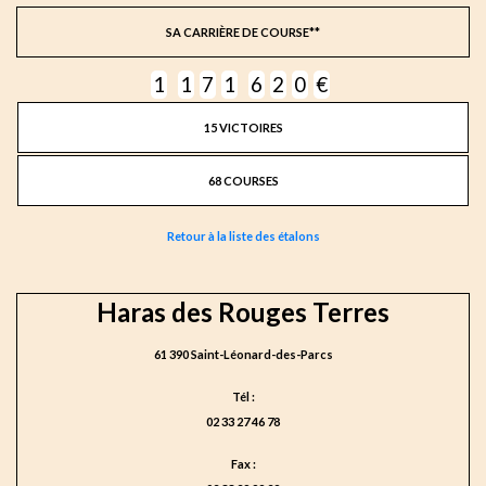
SA CARRIÈRE DE COURSE**
1
1
7
1
6
2
0
€
15 VICTOIRES
68 COURSES
Retour à la liste des étalons
Haras des Rouges Terres
61 390 Saint-Léonard-des-Parcs
Tél :
02 33 27 46 78
Fax :