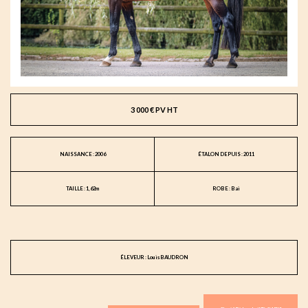
3 000 € PV HT
NAISSANCE : 2006
ÉTALON DEPUIS : 2011
TAILLE : 1,62m
ROBE : Bai
ÉLEVEUR : Louis BAUDRON