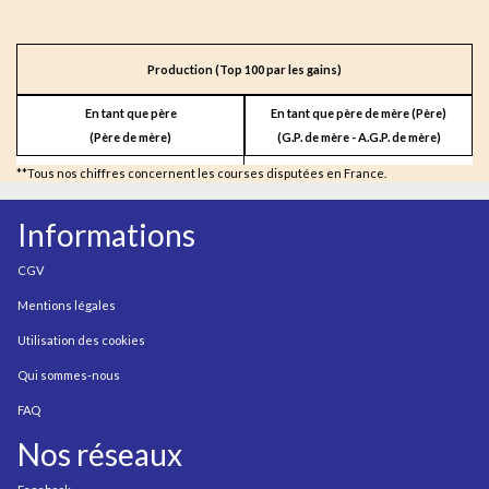
Production (Top 100 par les gains)
En tant que père
En tant que père de mère (Père)
(Père de mère)
(G.P. de mère - A.G.P. de mère)
**Tous nos chiffres concernent les courses disputées en France.
Informations
CGV
Mentions légales
Utilisation des cookies
Qui sommes-nous
FAQ
Nos réseaux