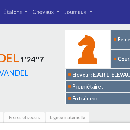
Étalons
Chevaux
Journaux
Femel
DEL
1'24''7
Cours
 VANDEL
Eleveur : E.A.R.L. ELE
Propriétaire :
Entraîneur :
Frères et soeurs
Lignée maternelle