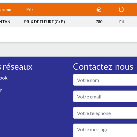
drome
Prix
NTAN
PRIX DE FLEURE (Gr B)
780
F4
 réseaux
Contactez-nous
ook
r