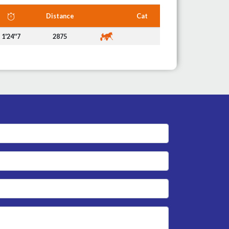
Distance
Cat
1'24''7
2875